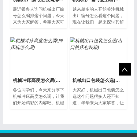
最近很多人询问机械出厂编
越来越多的人开始关注机械
号怎么编排这个问题，今天
出厂编号怎么看这个问题，
来为大家解答，希望大家可
现在让我们一起来探讨其解
以从中获得一些新的知识。
决方案。什么是机械出厂编
机械出厂编号的概念机械出
号？机械出厂编号是指在制
厂编号是指...
造过程中由...
机械冲床高度怎么调(冲床机怎么调)
机械出口包装怎么选(出口机床包装箱)
各位同学们，今天来分享下
大家好，机械出口包装怎么
机械冲床高度怎么调，让我
选这个问题很多人还不知
们开始精彩的内容吧。机械
道，华华来为大家解答，让
冲床高度调整的步骤机械冲
我们一起来看看吧。机械出
床在操作时需要调整高度，
口包装怎么选？在机械产品
以适应不同...
出口时，选择...