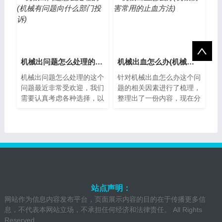
机械出问题怎么处理的(机械有问题向什么部门投诉)
机械出血怎么办(机械伤害常用的止血方法)
机械出问题怎么处理的这个
针对机械出血怎么办这个问
问题最近非常受欢迎，我们
题的相关因素进行了梳理，
需要认真考虑各种选择，以
整理出了一份内容，现在分
便找到最适合我们的方法。
享给大家。什么是机械出
机械出问题怎么处理随着机
血？机械出血是指在手术或
械的普及和...
创伤后，因为...
站点声明：
网站作为信息内容发布平台，页面展示内容的目的在于传播更多信
息，不代表本网站立场，不承担任何经济和法律责任。 All Rights
Reserved.