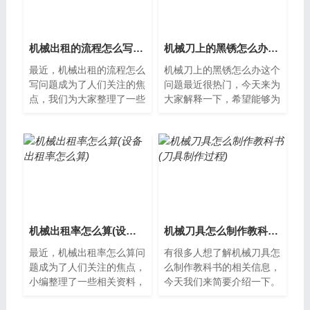
机械出租的流程怎么写(机械出租合同怎么写范本)
机械刀上的黑锈怎么办(刀生锈了出现黑斑怎么去除)
最近，机械出租的流程怎么
机械刀上的黑锈怎么办这个
写问题成为了人们关注的焦
问题最近很热门，今天来为
点，我们为大家整理了一些
大家解释一下，希望能够为
相关资料，希望对您有所帮
大家提供一些新的思路。机
助，下面让我们一起了解下
械刀上的黑锈怎么办？机械
吧。机械出...
刀是我们日...
机械出租率怎么算(设备出租率怎么算)
机械刀具怎么制作教科书(刀具制作过程)
最近，机械出租率怎么算问
有很多人想了解机械刀具怎
题成为了人们关注的焦点，
么制作教科书的相关信息，
小编整理了一些相关资料，
今天我们来简要介绍一下。
并从多个角度进行分析，希
机械刀具制作机械刀具是工