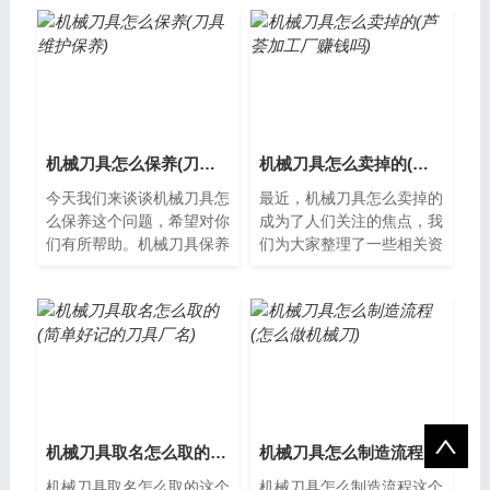
望能够为您提供帮助。什么
业生产中必不可少的零件之
是机械出租...
一，它广泛...
机械刀具怎么保养(刀具维护保养)
机械刀具怎么卖掉的(芦荟加工厂赚钱吗)
今天我们来谈谈机械刀具怎
最近，机械刀具怎么卖掉的
么保养这个问题，希望对你
成为了人们关注的焦点，我
们有所帮助。机械刀具保养
们为大家整理了一些相关资
方法机械刀具的保养是非常
料，希望对您有所帮助，下
重要的，因为它能够有效地
面让我们一起了解下吧。如
延长刀具的...
何销售机械...
机械刀具取名怎么取的(简单好记的刀具厂名)
机械刀具怎么制造流程(怎么做机械刀)
机械刀具取名怎么取的这个
机械刀具怎么制造流程这个