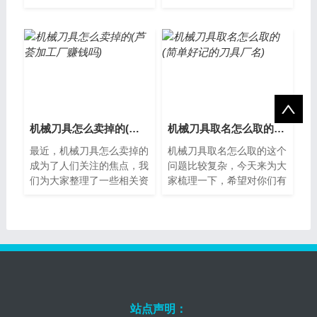
机械刀具制作机械刀具是工
方法机械刀具的保养是非常
业生产中必不可少的零件之
重要的，因为它能够有效地
一，它广泛...
延长刀具的...
机械刀具怎么卖掉的(芦荟加工厂赚钱吗)
机械刀具取名怎么取的(简单好记的刀具厂名)
最近，机械刀具怎么卖掉的
机械刀具取名怎么取的这个
成为了人们关注的焦点，我
问题比较复杂，今天来为大
们为大家整理了一些相关资
家梳理一下，希望对你们有
料，希望对您有所帮助，下
所帮助。机械刀具取名的重
面让我们一起了解下吧。如
要性机械刀具是现代工业生
何销售机械...
产中不可或...
站点声明：