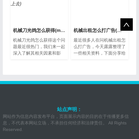
机械刀光鸽怎么获得(mt3608升压模块输出升不上去)
机械出租怎么打广告(机械出租怎么打广告吸引客户)
机械刀光鸽怎么获得这个问
最近很多人在问机械出租怎
题最近很热门，我们来一起
么打广告，今天露露整理了
深入了解其相关因素和影
一些相关资料，下面分享给
响。什么是机械刀光鸽？机
大家一起了解下吧。机械出
械刀光鸽是《王者荣耀》中
租怎么打广告？机械出租行
的一只稀有皮...
业是近年来...
站点声明：
网站作为信息内容发布平台，页面展示内容的目的在于传播更多信
息，不代表本网站立场，不承担任何经济和法律责任。 All Rights
Reserved.