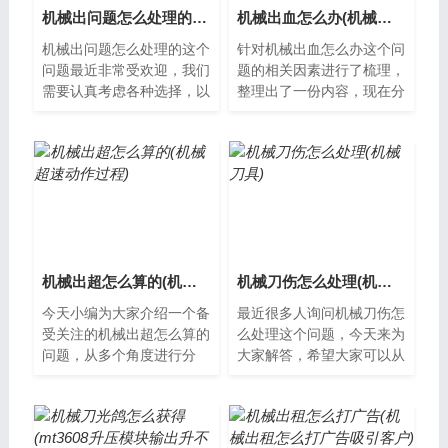
机械出问题怎么处理的(机械有问题向什么部门投诉)
机械出血怎么办(机械伤害常用的止血方法)
机械出问题怎么处理的这个
针对机械出血怎么办这个问
问题最近非常受欢迎，我们
题的相关因素进行了梳理，
需要认真考虑各种选择，以
整理出了一份内容，现在分
便找到最适合我们的方法。
享给大家。什么是机械出
机械出问题怎么处理随着机
血？机械出血是指在手术或
械的普及和...
创伤后，因为...
机械出超怎么算的(机械超速动作过程)
机械刀伤怎么处理(机械刀具)
今天小编为大家介绍一个备
最近很多人询问机械刀伤怎
受关注的机械出超怎么算的
么处理这个问题，今天来为
问题，从多个角度进行分
大家解答，希望大家可以从
析，希望能够解决您的疑
中获得一些新的知识。什么
惑。什么是机械出超机械出
是机械刀伤？机械刀伤是指
超是指在机械设...
由于机械性...