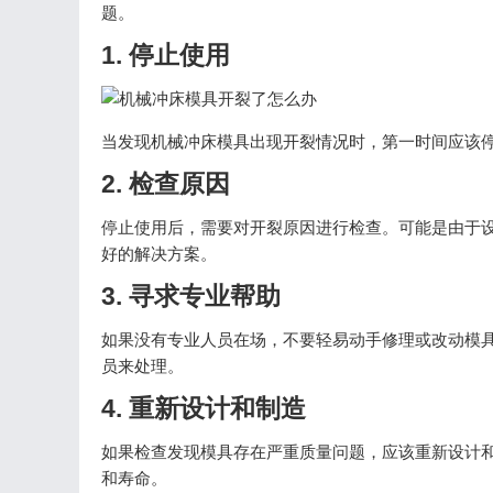
题。
1. 停止使用
当发现机械冲床模具出现开裂情况时，第一时间应该
2. 检查原因
停止使用后，需要对开裂原因进行检查。可能是由于
好的解决方案。
3. 寻求专业帮助
如果没有专业人员在场，不要轻易动手修理或改动模
员来处理。
4. 重新设计和制造
如果检查发现模具存在严重质量问题，应该重新设计
和寿命。