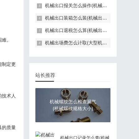
机械出口报关怎么操作(机械出口报关怎么操作的)
机械出口装箱怎么装(机械出口装箱怎么装视频)
机械出口退税怎么算(机械出口退税率是多少)
困难。
机械出场费怎么计取(大型机械出场费)
能制定更
站长推荐
的技术人
机械螺纹怎么检查漏气
(机械螺纹规格大小)
具的质量
机械出口记录怎么查(机械