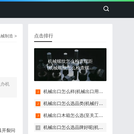
点击排行
机械制造
>
机械螺纹怎么检查螺距
(机械螺纹怎么检查螺距
是否正常)
么办机
机械出口怎么样(机械出口用什么线上平台)
机械出口怎么选品类(机械行业出口)
机械出口木箱怎么选(至关工委的一封感谢信)
机械出口怎么选品牌好呢(机械出口用什么线上平台)
具开裂问