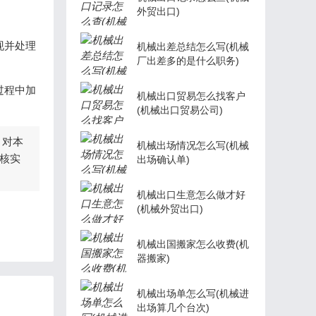
外贸出口)
现并处理
机械出差总结怎么写(机械
厂出差多的是什么职务)
过程中加
机械出口贸易怎么找客户
(机械出口贸易公司)
，对本
机械出场情况怎么写(机械
核实
出场确认单)
机械出口生意怎么做才好
(机械外贸出口)
机械出国搬家怎么收费(机
器搬家)
机械出场单怎么写(机械进
出场算几个台次)