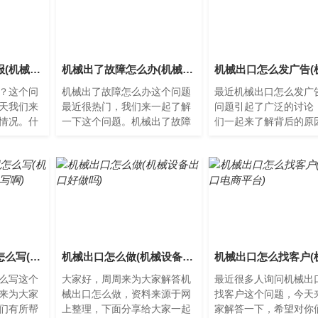
机械出口备件怎么报(机械出口备件怎么报关)
机械出了故障怎么办(机械故障发生的原因是什么)
？这个问
机械出了故障怎么办这个问题
最近机械出口怎么发广
天我们来
最近很热门，我们来一起了解
问题引起了广泛的讨论
情况。什
一下这个问题。机械出了故障
们一起来了解背后的原
关？机械
怎么办？在日常生活中，我们
械出口广告的重要性在
机械设
经常会遇到机械出现故障的
球化的市场环境中，机
情...
口...
机械出口新闻文案怎么写(机械出口新闻文案怎么写啊)
机械出口怎么做(机械设备出口好做吗)
么写这个
大家好，周周来为大家解答机
最近很多人询问机械出
来为大家
械出口怎么做，资料来源于网
找客户这个问题，今天
们有所帮
上整理，下面分享给大家一起
家解答一下，希望对你