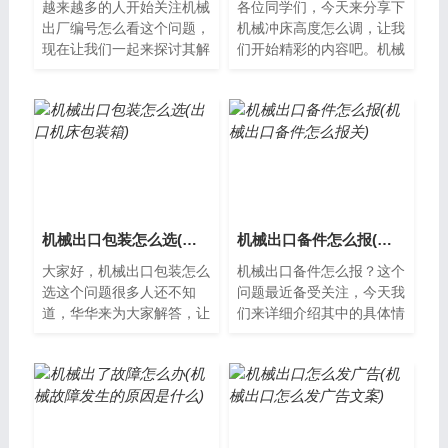
越来越多的人开始关注机械
各位同学们，今天来分享下
出厂编号怎么看这个问题，
机械冲床高度怎么调，让我
现在让我们一起来探讨其解
们开始精彩的内容吧。机械
决方案。什么是机械出厂编
冲床高度调整的步骤机械冲
号？机械出厂编号是指在制
床在操作时需要调整高度，
造过程中由...
以适应不同...
机械出口包装怎么选(出口机床包装箱)
机械出口备件怎么报(机械出口备件怎么报关)
大家好，机械出口包装怎么
机械出口备件怎么报？这个
选这个问题很多人还不知
问题最近备受关注，今天我
道，华华来为大家解答，让
们来详细介绍其中的具体情
我们一起来看看吧。机械出
况。什么是机械出口备件报
口包装怎么选？在机械产品
关？机械出口备件报关是指
出口时，选择...
将机械设备...