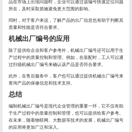
品在市场上出现问题时，企业可以通过该编号快速定位问题
所在，及时采取措施避免更大范围的影响。
同时，对于客户来说，了解产品的出厂信息也有助于判断其
质量和性能是否符合要求。
机械出厂编号的应用
除了提供给企业和客户参考外，机械出厂编号还可以用于生
产过程中的质量控制和管理。例如，在装配时，工人可以通
过扫描机械出厂编号来确认该产品是否符合要求。
此外，在售后服务中，客户也可以通过提供机械出厂编号来
查询产品的保修信息和技术支持。
总结
编制机械出厂编号是现代企业管理的重要一环，它不仅有助
于生产过程中的质量控制和管理，也可以提供给客户参考。
在未来，随着物联网、大数据等技术的发展，机械出厂编号
的应用将更加广泛和深入。