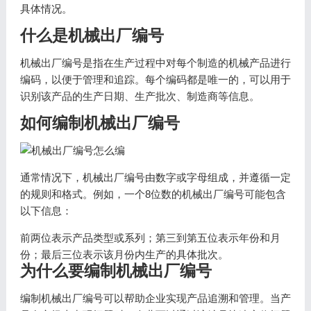
具体情况。
什么是机械出厂编号
机械出厂编号是指在生产过程中对每个制造的机械产品进行
编码，以便于管理和追踪。每个编码都是唯一的，可以用于
识别该产品的生产日期、生产批次、制造商等信息。
如何编制机械出厂编号
通常情况下，机械出厂编号由数字或字母组成，并遵循一定
的规则和格式。例如，一个8位数的机械出厂编号可能包含
以下信息：
前两位表示产品类型或系列；第三到第五位表示年份和月
份；最后三位表示该月份内生产的具体批次。
为什么要编制机械出厂编号
编制机械出厂编号可以帮助企业实现产品追溯和管理。当产