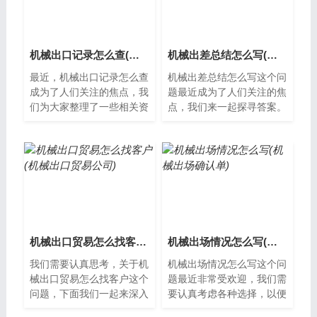
机械出口记录怎么查(机械外贸出口)
机械出差总结怎么写(机械厂出差多的是什么职务)
最近，机械出口记录怎么查
机械出差总结怎么写这个问
成为了人们关注的焦点，我
题最近成为了人们关注的焦
们为大家整理了一些相关资
点，我们来一起探寻答案。
料，希望对您有所帮助，下
机械出差总结最近，我参加
面让我们一起了解下吧。什
了公司的一次机械出差。这
么是机械出...
次出差让我...
机械出口贸易怎么找客户(机械出口贸易公司)
机械出场情况怎么写(机械出场确认单)
我们需要认真思考，关于机
机械出场情况怎么写这个问
械出口贸易怎么找客户这个
题最近非常受欢迎，我们需
问题，下面我们一起来深入
要认真考虑各种选择，以便
了解。机械出口贸易的挑战
找到最适合我们的方法。机