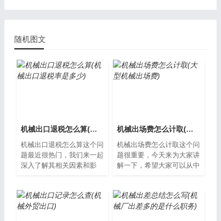
随机图文
机械出口退税怎么算(机械出口退税率是多少)
机械出场费怎么计取(大型机械出场费)
机械出口退税怎么算这个问
机械出场费怎么计取这个问
题最近很热门，我们来一起
题很重要，今天来为大家讲
深入了解其相关因素和影
解一下，希望大家可以从中
响。什么是机械出口退税？
获得一些新的启示。什么是
机械出口退税是指国家为鼓
机械出场费？机械出场费是
励外贸发展，...
指在工程建...