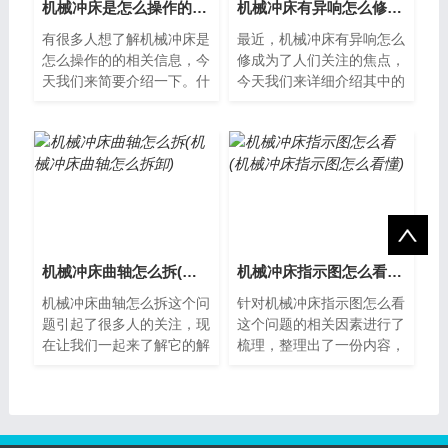
机械冲床是怎么操作的(机械冲床是怎么操作的呢)
机械冲床有异响怎么修(机械冲床有异响怎么修复)
有很多人想了解机械冲床是
最近，机械冲床有异响怎么
怎么操作的的相关信息，今
修成为了人们关注的焦点，
天我们来简要介绍一下。什
今天我们来详细介绍其中的
么是机械冲床？机械冲床是
具体情况，以便更好地理解
一种利用机械能将金属板材
其含义和用法。机械冲床有
或带材冲压...
异响怎么修...
机械冲床曲轴怎么拆(机械冲床曲轴怎么拆卸)
机械冲床指示图怎么看(机械冲床指示图怎么看懂)
机械冲床曲轴怎么拆这个问
针对机械冲床指示图怎么看
题引起了很多人的关注，现
这个问题的相关因素进行了
在让我们一起来了解它的解
梳理，整理出了一份内容，
决方案。机械冲床曲轴拆卸
现在分享给大家。什么是机
步骤机械冲床曲轴是机械冲
械冲床指示图？机械冲床指
床的重要部...
示图是一种...