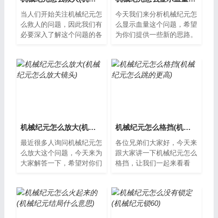
当人们开始关注机械纪元怎
今天我们来分析机械纪元怎
么救人的问题，因此我们有
么显示血量这个问题，希望
必要深入了解这个问题的各
为你们提供一些新的思路。
种方面。什么是机械纪元机
机械纪元中的血量显示方式
械纪元指的是人类社会在科
在机械纪元这款游戏中，血
技发展中达...
量是一个非...
机械纪元怎么放大(机械纪元怎么放大镜头)
机械纪元怎么格挡(机械纪元怎么跳的更高)
最近很多人询问机械纪元怎
各位兄弟们大家好，今天来
么放大这个问题，今天来为
跟大家讲一下机械纪元怎么
大家解答一下，希望对你们
格挡，让我们一起来看看
有帮助。什么是机械纪元？
吧。什么是机械纪元机械纪
机械纪元是指人类历史上使
元是一款由中国公司开发的
用机器和技...
动作角色扮演...