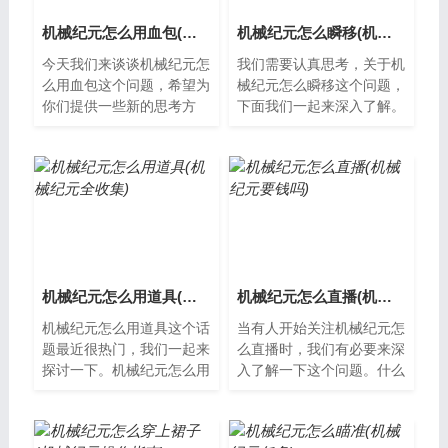
机械纪元怎么用血包(机械纪元回血)
机械纪元怎么瞬移(机械纪元怎么跳的更高)
今天我们来谈谈机械纪元怎
我们需要认真思考，关于机
么用血包这个问题，希望为
械纪元怎么瞬移这个问题，
你们提供一些新的思考方
下面我们一起来深入了解。
式。什么是机械纪元？机械
什么是机械纪元？机械纪元
纪元是一个由机器人掌控的
是一款科幻动作游戏，玩家
未来世界。在...
在游戏中扮...
机械纪元怎么用道具(机械纪元全收集)
机械纪元怎么直播(机械纪元要钱吗)
机械纪元怎么用道具这个话
当有人开始关注机械纪元怎
题最近很热门，我们一起来
么直播时，我们有必要来深
探讨一下。机械纪元怎么用
入了解一下这个问题。什么
道具机械纪元是一款动作冒
是机械纪元？机械纪元是指
险游戏，其中大量的道具能
通过机器人和自动化技术实
够帮助玩家...
现生产和服...