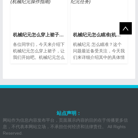
机械纪元怎么穿上裙子(机械纪元操作指南)
机械纪元怎么瞄准(机械纪元任务)
各位同学们，今天来介绍下
机械纪元 怎么瞄准？这个
机械纪元怎么穿上裙子，让
问题最近备受关注，今天我
我们开始吧。机械纪元怎么
们来详细介绍其中的具体情
穿上裙子机械纪元的人们平
况。什么是机械纪元？机械
时都穿着简单的工作服，但
纪元指的是工业革命以来，
有时候也会...
人类生产力...
站点声明：
网站作为信息内容发布平台，页面展示内容的目的在于传播更多信
息，不代表本网站立场，不承担任何经济和法律责任。 All Rights
Reserved.