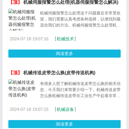
【顶】
机械伺服报警怎么处理(机器伺服报警怎么解决)
机械伺服报警怎么处理这个问题最近非常受欢
迎，我们需要认真考虑各种选择，以便找到最
适合我们的方法。机械伺服报警怎么处理机械
伺服是现代...
2024-07-18 19:07:16
【
机械技术
】
阅读更多
【顶】
机械传送皮带怎么换(皮带传送机构)
有很多人想了解机械传送皮带怎么换的相关信
息，今天我们来简要介绍一下。机械传送皮带
怎么换机械传送皮带在工业生产中起着非常重
要的作用，...
2024-07-18 19:07:15
【
机械设备
】
阅读更多