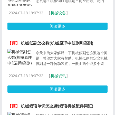
怎么选？机械伺服电机是目前应用最广泛的一
种伺服电机...
2024-07-18 19:07:33
【
机械设备
】
阅读更多
【顶】
机械低副怎么数(机械原理中低副和高副)
今天来为大家解释一下机械低副怎么数这个问
题，希望对大家有帮助。机械低副的定义机械
低副是一种传动装置，一般由两个或多个齿轮
组成。它的...
2024-07-18 19:07:32
【
机械资讯
】
阅读更多
【顶】
机械俄语单词怎么读(俄语机械配件词汇)