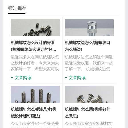
置将原动力的运动参数，如速...
特别推荐
机械螺纹怎么设计的好看
机械螺纹边怎么锁(螺纹口
(机械螺纹怎么设计的好看
怎么锁边)
一点)
最近很多人在问机械螺纹怎
机械螺纹边怎么锁这个问题
么设计的好看，今天来为大
最近很受欢迎，我们来一起
家解释一下，希望大家可以
了解一下。 机械螺纹边怎
从中获得一些新的知识。什
么锁？ 机械螺纹边是工业
文章阅读
文章阅读
么是机械螺纹机械螺纹是用
生产中常见的连接方式，但
于连接两个...
如果不加...
机械螺钉怎么标注尺寸(机
机械螺钉怎么用(机螺钉什
械设计螺钉画法)
么意思)
今天为大家介绍一个备受关
今天来为大家介绍机械螺钉