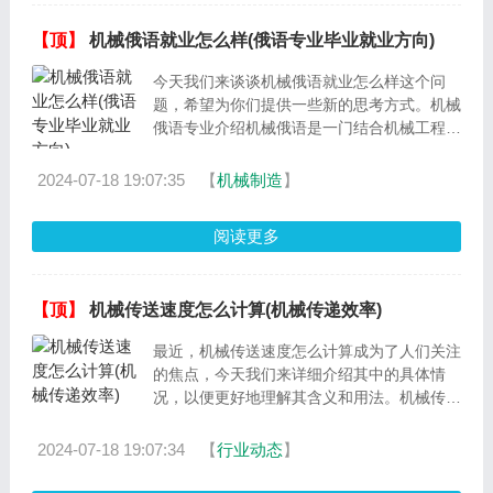
【顶】
机械俄语就业怎么样(俄语专业毕业就业方向)
今天我们来谈谈机械俄语就业怎么样这个问
题，希望为你们提供一些新的思考方式。机械
俄语专业介绍机械俄语是一门结合机械工程和
俄语的专业，...
2024-07-18 19:07:35
【
机械制造
】
阅读更多
【顶】
机械传送速度怎么计算(机械传递效率)
最近，机械传送速度怎么计算成为了人们关注
的焦点，今天我们来详细介绍其中的具体情
况，以便更好地理解其含义和用法。机械传送
速度计算方法...
2024-07-18 19:07:34
【
行业动态
】