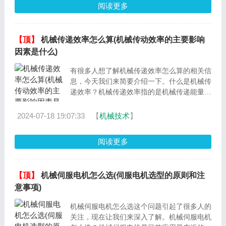
阅读更多
【顶】
机械传递效率怎么算(机械传动效率的主要影响
因素是什么)
有很多人想了解机械传递效率怎么算的相关信
息，今天我们来简要介绍一下。什么是机械传
递效率？机械传递效率指的是机械传递能量时
损失的能量...
2024-07-18 19:07:33
【
机械技术
】
阅读更多
【顶】
机械伺服电机怎么选(伺服电机选型的原则和注
意事项)
机械伺服电机怎么选这个问题引起了很多人的
关注，现在让我们来深入了解。机械伺服电机