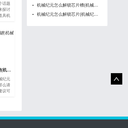
个话题
机械纪元怎么解锁芯片槽(机械纪元自动拾取芯片在哪)
来探讨
机械纪元怎么解锁芯片(机械纪元怎么装备芯片)
道具机
游戏，
助玩
机械纪元怎么确定按键(机械纪元操作指南)
械纪元
那么请
建议可
。什么
是指