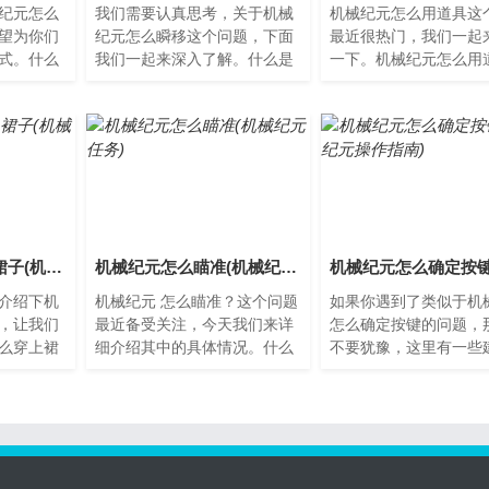
纪元怎么
我们需要认真思考，关于机械
机械纪元怎么用道具这
望为你们
纪元怎么瞬移这个问题，下面
最近很热门，我们一起
式。什么
我们一起来深入了解。什么是
一下。机械纪元怎么用
元是一个
机械纪元？机械纪元是一款科
械纪元是一款动作冒险
世界。
幻动作游戏，玩家在游戏中
其中大量的道具能够帮
扮...
家...
机械纪元怎么穿上裙子(机械纪元操作指南)
机械纪元怎么瞄准(机械纪元任务)
介绍下机
机械纪元 怎么瞄准？这个问题
如果你遇到了类似于机
，让我们
最近备受关注，今天我们来详
怎么确定按键的问题，
么穿上裙
细介绍其中的具体情况。什么
不要犹豫，这里有一些
时都穿着
是机械纪元？机械纪元指的是
以帮助你解决这个问题
时候也
工业革命以来，人类生产力...
是机械纪元？机械纪元
机...