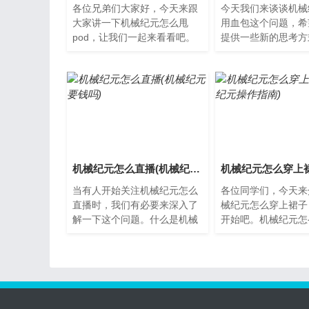
各位兄弟们大家好，今天来跟
今天我们来谈谈机械
大家讲一下机械纪元怎么甩
用血包这个问题，希
pod，让我们一起来看看吧。
提供一些新的思考方
机械纪元的崛起随着科技的不
是机械纪元？机械纪
断进步，机械纪元逐渐崛起。
由机器人掌控的未来
机...
在...
机械纪元怎么直播(机械纪元要钱吗)
当有人开始关注机械纪元怎么
各位同学们，今天来
直播时，我们有必要来深入了
械纪元怎么穿上裙子
解一下这个问题。什么是机械
开始吧。机械纪元怎
纪元？机械纪元是指通过机器
子机械纪元的人们平
人和自动化技术实现生产和
简单的工作服，但有
服...
会...