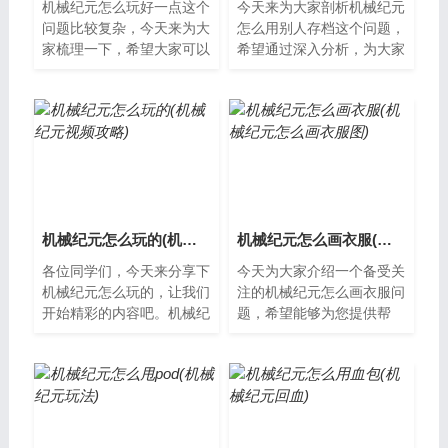
机械纪元怎么玩好一点这个
今天来为大家剖析机械纪元
问题比较复杂，今天来为大
怎么用别人存档这个问题，
家梳理一下，希望大家可以
希望通过深入分析，为大家
从中获得一些新的思路。机
提供一些新的思路。什么是
械纪元玩法简介《机械纪
机械纪元机械纪元是一款生
元》是一款以...
存游戏，其...
机械纪元怎么玩的(机械纪元视频攻略)
机械纪元怎么画衣服(机械纪元怎么画衣服图)
各位同学们，今天来分享下
今天为大家介绍一个备受关
机械纪元怎么玩的，让我们
注的机械纪元怎么画衣服问
开始精彩的内容吧。机械纪
题，希望能够为您提供帮
元怎么玩？机械纪元是一款
助，以便更好地了解这个备
以工业革命时期为背景的策
受关注的问题。什么是机械
略游戏，玩...
纪元？机械纪...