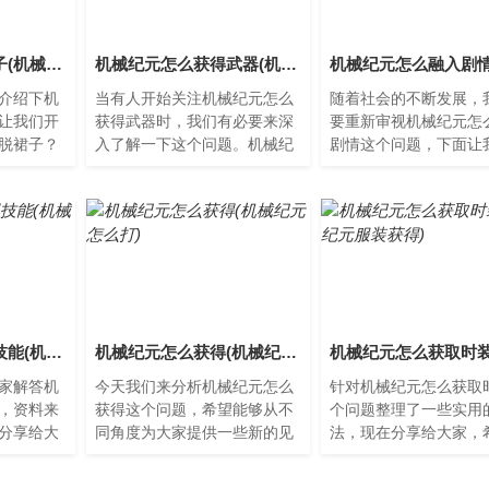
机械纪元怎么脱裙子(机械纪元女主下面)
机械纪元怎么获得武器(机械纪元视频攻略)
介绍下机
当有人开始关注机械纪元怎么
随着社会的不断发展，
让我们开
获得武器时，我们有必要来深
要重新审视机械纪元怎
脱裙子？
入了解一下这个问题。机械纪
剧情这个问题，下面让
人和人类
元怎么获得武器在机械纪元
起来了解。什么是机械
时代，
中，武器是生存的必需品。那
械纪元是指人类文明中
么...
械...
机械纪元怎么获得技能(机械纪元最简单的成就)
机械纪元怎么获得(机械纪元怎么打)
家解答机
今天我们来分析机械纪元怎么
针对机械纪元怎么获取
，资料来
获得这个问题，希望能够从不
个问题整理了一些实用
分享给大
同角度为大家提供一些新的见
法，现在分享给大家，
械纪元技
解。什么是机械纪元？机械纪
对大家有所帮助。机械
元中，
元是指人类历史上的一个时
么获取时装机械纪元是