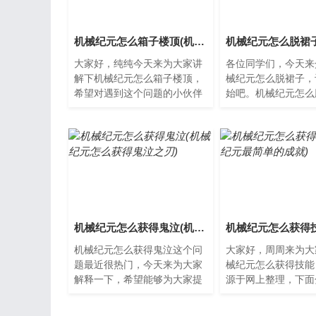
机械纪元怎么箱子楼顶(机械纪元所有支线)
大家好，纯纯今天来为大家讲
各位同学们，今天来
解下机械纪元怎么箱子楼顶，
械纪元怎么脱裙子，
希望对遇到这个问题的小伙伴
始吧。机械纪元怎么
有所帮助。什么是机械纪元？
机械纪元，是指机器
机械纪元是指人类社会中，
共存的时代。在这个
机...
人...
机械纪元怎么获得鬼泣(机械纪元怎么获得鬼泣之刃)
机械纪元怎么获得鬼泣这个问
大家好，周周来为大
题最近很热门，今天来为大家
械纪元怎么获得技能
解释一下，希望能够为大家提
源于网上整理，下面
供一些新的思路。机械纪元的
家一起了解下吧。机
背景在机械纪元中，人类已
能获取方法在机械纪