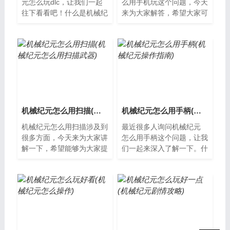
元怎么玩dlc，让我们一起
么用手机玩这个问题，今天
往下看看吧！什么是机械纪
来为大家解答，希望大家可
元DLC？机械纪元是一款热
以从中获得一些新的知识。
门的策略游戏，它的
什么是机械纪元？机械纪元
DLC（下载内容）可...
是一款策略...
机械纪元怎么用扫描(机械纪元怎么用扫描武器)
机械纪元怎么用手柄(机械纪元操作指南)
机械纪元怎么用扫描涉及到
最近很多人询问机械纪元
很多方面，今天来为大家讲
怎么用手柄这个问题，让我
解一下，希望能够为大家提
们一起来深入了解一下。什
供一些新的知识。什么是机
么是机械纪元机械纪元是指
械纪元？机械纪元是指现代
人类社会从使用简单机械开
工业化时期...
始的时代，...