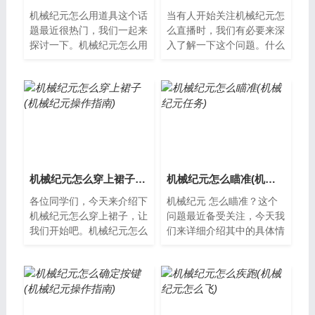
机械纪元怎么用道具这个话
当有人开始关注机械纪元怎
题最近很热门，我们一起来
么直播时，我们有必要来深
探讨一下。机械纪元怎么用
入了解一下这个问题。什么
道具机械纪元是一款动作冒
是机械纪元？机械纪元是指
险游戏，其中大量的道具能
通过机器人和自动化技术实
够帮助玩家...
现生产和服...
机械纪元怎么穿上裙子(机械纪元操作指南)
机械纪元怎么瞄准(机械纪元任务)
各位同学们，今天来介绍下
机械纪元 怎么瞄准？这个
机械纪元怎么穿上裙子，让
问题最近备受关注，今天我
我们开始吧。机械纪元怎么
们来详细介绍其中的具体情
穿上裙子机械纪元的人们平
况。什么是机械纪元？机械
时都穿着简单的工作服，但
纪元指的是工业革命以来，
有时候也会...
人类生产力...