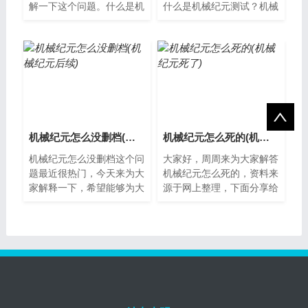
解一下这个问题。什么是机
什么是机械纪元测试？机械
械纪元机械纪元是指由于现
纪元测试是一种为了检验人
代生活方式的改变，人们长
工智能机器是否能够像人类
时间保持坐...
一样思考，...
机械纪元怎么没删档(机械纪元后续)
机械纪元怎么死的(机械纪元死了)
机械纪元怎么没删档这个问
大家好，周周来为大家解答
题最近很热门，今天来为大
机械纪元怎么死的，资料来
家解释一下，希望能够为大
源于网上整理，下面分享给
家提供一些新的思路。机械
大家一起了解下吧。机械纪
纪元怎么没删档机械纪元是
元的兴起在人类社会发展的
一款非常受...
历史上，机...