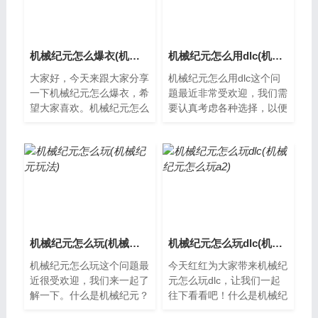
机械纪元怎么爆衣(机械纪元彩蛋)
机械纪元怎么用dlc(机械纪元怎么用9s)
大家好，今天来跟大家分享
机械纪元怎么用dlc这个问
一下机械纪元怎么爆衣，希
题最近非常受欢迎，我们需
望大家喜欢。机械纪元怎么
要认真考虑各种选择，以便
爆衣在机械纪元的世界里，
找到最适合我们的方法。什
机器人和人类共存相处。而
么是机械纪元？机械纪元是
其中一种特...
一款由Parad...
机械纪元怎么玩(机械纪元玩法)
机械纪元怎么玩dlc(机械纪元怎么玩a2)
机械纪元怎么玩这个问题最
今天红红为大家带来机械纪
近很受欢迎，我们来一起了
元怎么玩dlc，让我们一起
解一下。什么是机械纪元？
往下看看吧！什么是机械纪
机械纪元是一款科幻题材的
元DLC？机械纪元是一款热