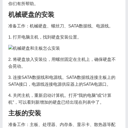
你们有所帮助。
机械硬盘的安装
准备工作：机械硬盘、螺丝刀、SATA数据线、电源线。
1. 打开电脑主机，找到硬盘安装位置。
2. 将硬盘放入安装位，用螺丝固定在主机上，确保硬盘不
会晃动。
3. 连接SATA数据线和电源线。SATA数据线连接主板上的
SATA接口，电源线连接电源供应器上的SATA电源口。
4. 关闭主机，重新启动计算机。打开“我的电脑”或“计算
机”，可以看到新增加的硬盘已经出现在列表中了。
主板的安装
准备工作：主板、处理器、内存条、显示卡、散热器等配