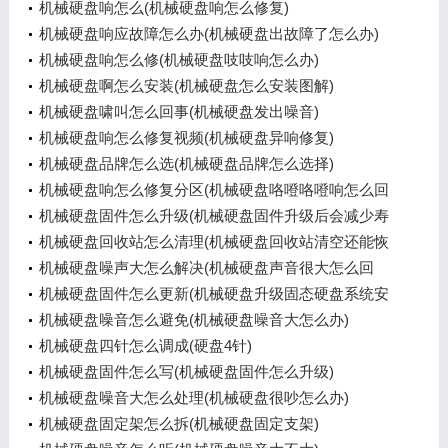
机械硬盘响怎么(机械硬盘响怎么修复)
机械硬盘响应故障怎么办(机械硬盘出故障了怎么办)
机械硬盘响怎么修(机械硬盘吱吱响怎么办)
机械硬盘啊怎么安装(机械硬盘怎么安装图解)
机械硬盘啸叫怎么回事(机械硬盘发出噪音)
机械硬盘响怎么修复视频(机械硬盘异响修复)
机械硬盘品牌怎么选(机械硬盘品牌怎么选择)
机械硬盘响怎么修复分区(机械硬盘咯噔咯噔响怎么回
事)
机械硬盘固件怎么升级(机械硬盘固件升级后会减少寿
命吗)
机械硬盘回收站怎么清理(机械硬盘回收站清空还能恢
复)
机械硬盘噪声大怎么解决(机械硬盘声音很大怎么回
事)
机械硬盘固件怎么更新(机械硬盘升级固态硬盘系统安
装)
机械硬盘噪音怎么避免(机械硬盘噪音大怎么办)
机械硬盘四针怎么调成(硬盘4针)
机械硬盘固件怎么写(机械硬盘固件怎么升级)
机械硬盘噪音大怎么处理(机械硬盘很吵怎么办)
机械硬盘固定架怎么拆(机械硬盘固定支架)