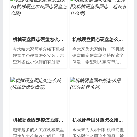
硬盘，确定...
备，它需要...
机械硬盘固态硬盘怎么安装(机械硬盘加装固态硬盘怎么装)
机械硬盘固态硬盘怎么搭配(机械硬盘和固态一起装有什么用)
今天给大家简单介绍下机械
今天来为大家解释一下机械
硬盘固态硬盘怎么安装，希
硬盘固态硬盘怎么搭配这个
望对各位小伙伴们有所帮
问题，希望对大家有帮助。
助。机械硬盘和固态硬盘的
机械硬盘和固态硬盘的区别
区别机械硬盘是由磁头读取
机械硬盘是使用旋转的磁盘
数据的，因此...
和读 写头...
机械硬盘固定架怎么装(机械硬盘硬盘架)
机械硬盘国外版怎么用(国外硬盘价格)
越来越多的人关注机械硬盘
今天来为大家剖析机械硬盘
固定架怎么装这个问题，现
国外版怎么用这个问题，希