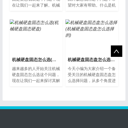
在让我们一起来了解。机械
望对大家有帮助。什么是机
硬盘固定架的作用机械硬盘
械硬盘国外版？机械硬盘国
固定架是一种安装在计算机
外版是指在国外生产和销售
内部的设备...
的机械硬盘...
机械硬盘固态怎么选(机械硬盘固态硬盘)
机械硬盘固态盘怎么选择(机械硬盘固态盘怎么选择的)
越来越多的人开始关注机械
今天小编为大家介绍一个备
硬盘固态怎么选这个问题，
受关注的机械硬盘固态盘怎
现在让我们一起来探讨其解
么选择问题，从多个角度进
决方案。机械硬盘与固态硬
行分析，希望能够解决您的
盘的区别机械硬盘和固态硬
疑惑。机械硬盘和固态盘的
盘是两种不...
区别机械硬...