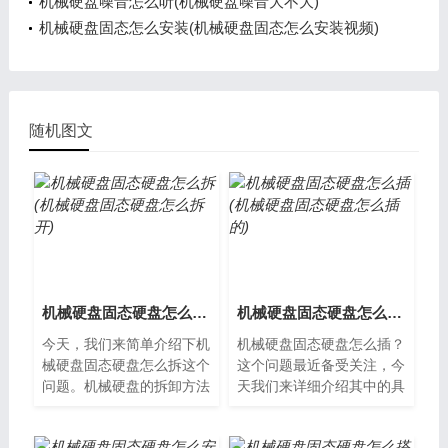
机械硬盘噪音怎么听(机械硬盘噪音大不大)
机械硬盘固态怎么安装(机械硬盘固态怎么安装视频)
随机图文
机械硬盘固态硬盘怎么拆(机械硬盘固态硬盘怎么拆开)
机械硬盘固态硬盘怎么插(机械硬盘固态硬盘怎么插的)
今天，我们来简单介绍下机
机械硬盘固态硬盘怎么插？
械硬盘固态硬盘怎么拆这个
这个问题最近备受关注，今
问题。机械硬盘的拆卸方法
天我们来详细介绍其中的具
1 首先关闭电脑并断开电
体情况。机械硬盘的插法机
源，打开机箱。2 找到机械
械硬盘是一种传统的存储设