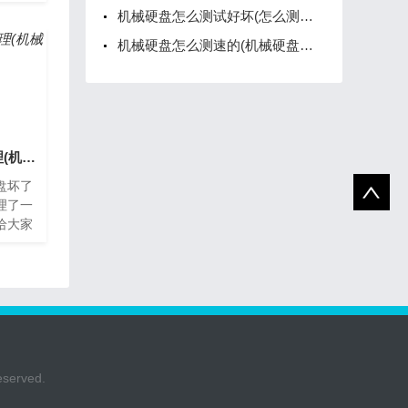
了？机
机械硬盘怎么测试好坏(怎么测试机械硬盘坏没坏)
用过程
机械硬盘怎么测速的(机械硬盘测速)
机械硬盘坏了怎么处理(机械硬盘坏了怎么处理好)
盘坏了
理了一
给大家
盘坏了
计算
rved.