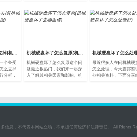
么抢救机
打开？当我们的机械硬盘出现
家。什么是机械硬盘坏
的存储设
故障时，有时我们需要将其
械硬盘坏了指的是在使
打...
中...
机械硬盘坏了怎么去掉(机械硬盘坏了怎么找回数据)
机械硬盘坏了怎么复原(机械硬盘坏了去哪里修)
一个备受
机械硬盘坏了怎么复原这个问
最近很多人在问机械硬
怎么去掉
题最近很热门，我们来一起深
怎么处理，今天露露整
行分析，
入了解其相关因素和影响。机
些相关资料，下面分享
惑。机械
械硬盘坏了怎么复原机械硬盘
一起了解下吧。机械硬
械硬盘
是电脑中最常用的存储设备
怎么处理？机械硬盘是
之...
机...
不代表本网站立场，不承担任何经济和法律责任。 All Rights Rese