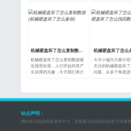
分享给大家。机械硬盘坏了怎
家。机械硬盘坏了怎
么区分机械硬盘是电脑中重要
械硬盘是电脑中重要
的...
备...
机械硬盘坏了怎么复制数据(机械硬盘坏了怎么备份)
机械硬盘坏了怎么复制数据最
今天小编为大家介绍
近很受欢迎，人们开始对其产
关注的机械硬盘坏了
生浓厚的兴趣，今天我们来介
问题，从多个角度进
绍一下这个问题。机械硬盘坏
希望能够解决您的疑
了怎么复制数据？在日常使
硬盘坏了怎么去掉机
用...
是...
站点声明：
网站作为信息内容发布平台，页面展示内容的目的在于传播更多信息，