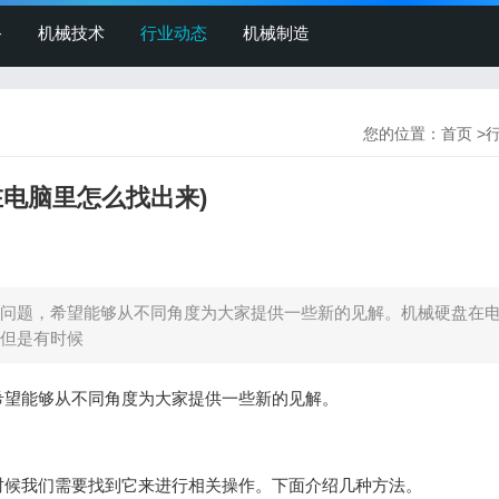
备
机械技术
行业动态
机械制造
您的位置：
首页
>
电脑里怎么找出来)
问题，希望能够从不同角度为大家提供一些新的见解。机械硬盘在
但是有时候
希望能够从不同角度为大家提供一些新的见解。
时候我们需要找到它来进行相关操作。下面介绍几种方法。