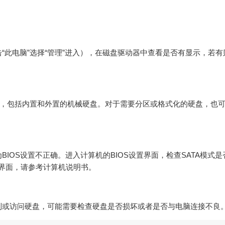
“此电脑”选择“管理”进入），在磁盘驱动器中查看是否有显示，若有
备，包括内置和外置的机械硬盘。对于需要分区或格式化的硬盘，也
IOS设置不正确。进入计算机的BIOS设置界面，检查SATA模式是
OS界面，请参考计算机说明书。
到或访问硬盘，可能需要检查硬盘是否损坏或者是否与电脑连接不良