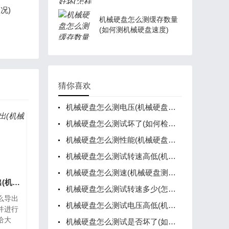
况)
机械硬盘怎么测缓存数量
(如何测机械硬盘速度)
猜你喜欢
机械硬盘怎么测电压(机械硬盘怎么测电压高低)
机械硬盘怎么测试坏了(如何检测机械硬盘是否坏道)
机械硬盘怎么测性能(机械硬盘怎么测速)
机械硬盘怎么测试转速高低(机械硬盘怎么测试转速高低的)
机械硬盘怎么测速(机械硬盘测速软件)
机械硬盘坏了怎么导出(机械硬盘坏掉了)
机械硬盘怎么测试转速多少(怎么知道机械硬盘的转速)
么导出
机械硬盘怎么测试电压高低(机械硬盘测试方法)
并进行
给大
机械硬盘怎么测试是否坏了(如何测试机械硬盘是否损坏)