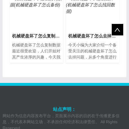
机械硬盘坏了怎么复制数据(机械硬盘坏了怎么备份)
机械硬盘坏了怎么去掉(机械硬盘坏了怎么找回数据)
机械硬盘坏了怎么复制数据
今天小编为大家介绍一个备
最近很受欢迎，人们开始对
受关注的机械硬盘坏了怎么
其产生浓厚的兴趣，今天我
去掉问题，从多个角度进行
们来介绍一下这个问题。机
分析，希望能够解决您的疑
械硬盘坏了怎么复制数据？
惑。机械硬盘坏了怎么去掉
在日常使用...
机械硬盘是...
站点声明：
网站作为信息内容发布平台，页面展示内容的目的在于传播更多信
息，不代表本网站立场，不承担任何经济和法律责任。 All Rights
Reserved.