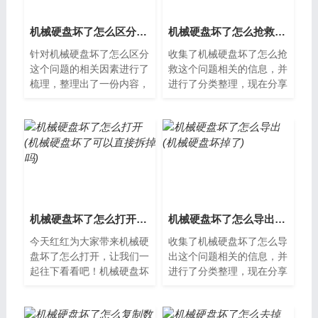
机械硬盘坏了怎么区分(机械硬盘怎么样算坏了)
机械硬盘坏了怎么抢救(机械硬盘损坏怎么修)
针对机械硬盘坏了怎么区分
收集了机械硬盘坏了怎么抢
这个问题的相关因素进行了
救这个问题相关的信息，并
梳理，整理出了一份内容，
进行了分类整理，现在分享
现在分享给大家。机械硬盘
给大家。机械硬盘坏了怎么
坏了怎么区分机械硬盘是电
抢救机械硬盘是电脑中重要
脑中重要的...
的存储设备...
机械硬盘坏了怎么打开(机械硬盘坏了可以直接拆掉吗)
机械硬盘坏了怎么导出(机械硬盘坏掉了)
今天红红为大家带来机械硬
收集了机械硬盘坏了怎么导
盘坏了怎么打开，让我们一
出这个问题相关的信息，并
起往下看看吧！机械硬盘坏
进行了分类整理，现在分享
了怎么打开？当我们的机械
给大家。什么是机械硬盘坏
硬盘出现故障时，有时我们
了？机械硬盘坏了指的是在
需要将其打...
使用过程中...