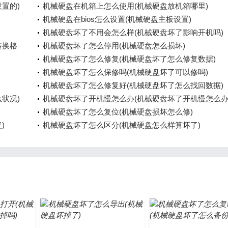
置的)
机械硬盘在机箱上怎么使用(机械硬盘放机箱哪里)
机械硬盘在bios怎么设置(机械硬盘主板设置)
机械硬盘坏了不用会怎么样(机械硬盘坏了影响开机吗)
转换格
机械硬盘坏了怎么停用(机械硬盘怎么损坏)
机械硬盘坏了怎么修复(机械硬盘坏了怎么修复数据)
机械硬盘坏了怎么保修吗(机械硬盘坏了可以修吗)
机械硬盘坏了怎么修复好(机械硬盘坏了怎么找回数据)
状况)
机械硬盘坏了开机慢怎么办(机械硬盘坏了开机慢怎么办
机械硬盘坏了怎么复位(机械硬盘损坏怎么修)
)
机械硬盘坏了怎么区分(机械硬盘怎么样算坏了)