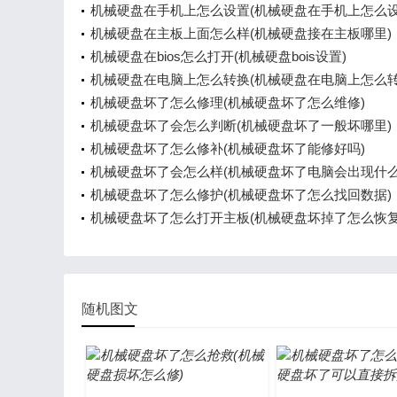
机械硬盘在手机上怎么设置(机械硬盘在手机上怎么设
机械硬盘在主板上面怎么样(机械硬盘接在主板哪里)
机械硬盘在bios怎么打开(机械硬盘bois设置)
机械硬盘在电脑上怎么转换(机械硬盘在电脑上怎么
式)
机械硬盘坏了怎么修理(机械硬盘坏了怎么维修)
机械硬盘坏了会怎么判断(机械硬盘坏了一般坏哪里)
机械硬盘坏了怎么修补(机械硬盘坏了能修好吗)
机械硬盘坏了会怎么样(机械硬盘坏了电脑会出现什么
机械硬盘坏了怎么修护(机械硬盘坏了怎么找回数据)
机械硬盘坏了怎么打开主板(机械硬盘坏掉了怎么恢复
随机图文