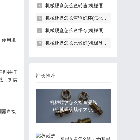
机械硬盘怎么查转速(机械硬盘转速怎么看)
机械硬盘怎么查询好坏(怎么看机械硬盘好坏)
机械硬盘怎么查缓存(机械硬盘怎么看缓存)
上使用机
机械硬盘怎么比较好(机械硬盘怎么比较好坏)
识别并打
站长推荐
接口扩展
机械螺纹怎么检查漏气
(机械螺纹规格大小)
理器直接
机械硬盘怎么测型号(机械