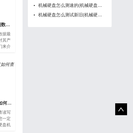
机械硬盘怎么测速的(机械硬盘测速)
机械硬盘怎么测试新旧(机械硬盘怎么看是不是翻新的)
机械硬盘坏了怎么复制数据(机械硬盘坏了怎么备份)
数据最
对其产
们来介
硬盘坏
常使
机械硬盘怎么查读写(如何查看机械硬盘写入量)
查读写
您一定
硬盘机
一种存