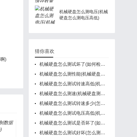
机械硬盘怎么测电压(机械
硬盘怎么测电压高低)
猜你喜欢
啊)
机械硬盘怎么测试坏了(如何检测机械硬盘是否坏道)
机械硬盘怎么测性能(机械硬盘怎么测速)
机械硬盘怎么测试转速高低(机械硬盘怎么测试转速高低的)
机械硬盘怎么测速(机械硬盘测速软件)
机械硬盘怎么测试转速多少(怎么知道机械硬盘的转速)
机械硬盘怎么测试电压高低(机械硬盘测试方法)
机械硬盘怎么测试是否坏了(如何测试机械硬盘是否损坏)
机械硬盘怎么测试好坏(怎么测试机械硬盘坏没坏)