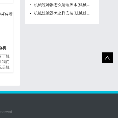
门票机
机械过滤器怎么清理废水(机械过滤器操作)
的赛
机械过滤器怎么样安装(机械过滤器怎么样安装的)
机械轰鸣拼音怎么拼写(机器轰鸣的声音)
享下机
让我们
么是机
机器在
音，
rved.