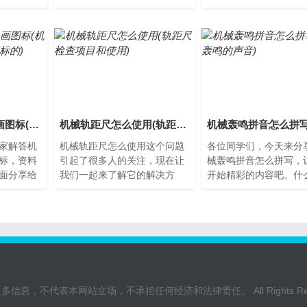
思义，就
么是机械轨迹？机械轨迹是一
案。机械贵族怎么获取
的富裕
种通过机械运动产生艺术效
械贵族是一个备受瞩目
果...
事...
机械轨迹图纸怎么画图标(机械轨迹图纸怎么画图标的)
机械轨距尺怎么使用(轨距尺检查项目和使用)
家解答机
机械轨距尺怎么使用这个问题
各位同学们，今天来分
标，资料
引起了很多人的关注，现在让
械轰鸣拼音怎么拼写，
面分享给
我们一起来了解它的解决方
开始精彩的内容吧。什
什么是机
案。什么是机械轨距尺机械轨
械轰鸣？机械轰鸣是指
图纸是
距尺是用来测量铁路轨距的一
运行过程中所发出的噪
种...
通...
不代表本网站立场，不承担任何经济和法律责任。 All Rights Rese