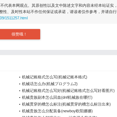
，不代表本网观点。其原创性以及文中陈述文字和内容未经本站证实
整性、及时性本站不作任何保证或承诺，请读者仅作参考，并请自行
309/1511257.html
很赞哦！
机械记账格式怎么写(机械记账本格式)
机械话怎么办(机械プログラム2)
机械记账格式怎么写好(机械记账格式怎么写好看图片)
机械贵族副本怎么回血(dnf机械族在哪打)
机械贯穿的槽怎么标注(机械贯穿的槽怎么标注出来)
机械贵族怎么分配装备(newboy欧阳娜娜)