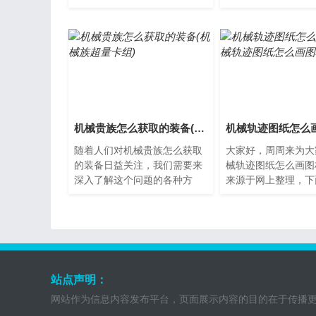
个问题。机械贵族怎么进？机
族？机械贵族，顾名
械贵族是指在机械行业中拥有
是拥有高端机械设备
极...
人...
机械贵族怎么获取的装备(机械族超量卡组)
随着人们对机械贵族怎么获取
大家好，周周来为大
的装备日益关注，我们需要来
械轨迹图纸怎么画图
深入了解这个问题的各种方
来源于网上整理，下
面。机械贵族怎么获取装备机
大家一起了解下吧。
械贵族是一款非常受欢迎的游
械轨迹图纸机械轨迹
戏...
一...
站点声明：
网站作为信息内容发布平台，页面展示内容的目的在于传播更多信息，