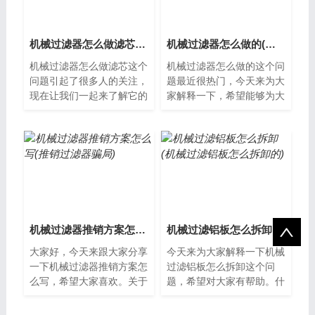
机械过滤器怎么做滤芯(机械过滤器操作分为三步)
机械过滤器怎么做的(机械过滤器的原理)
机械过滤器怎么做滤芯这个
机械过滤器怎么做的这个问
问题引起了很多人的关注，
题最近很热门，今天来为大
现在让我们一起来了解它的
家解释一下，希望能够为大
解决方案。什么是机械过滤
家提供一些新的思路。什么
器？机械过滤器是一种常见
是机械过滤器？机械过滤器
的水处理设...
是一种用于...
机械过滤器推销方案怎么写(推销过滤器骗局)
机械过滤铝板怎么拆卸(机械过滤铝板怎么拆卸的)
大家好，今天来跟大家分享
今天来为大家解释一下机械
一下机械过滤器推销方案怎
过滤铝板怎么拆卸这个问
么写，希望大家喜欢。关于
题，希望对大家有帮助。什
机械过滤器介绍机械过滤器
么是机械过滤铝板？机械过
是一种高效的水处理设备，
滤铝板是一种用于空气或液