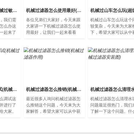
机械过敏怎么办(机械过敏是什么样子)
机械过滤器怎么使用最好(机械过滤器怎么使用最好视频)
，我们需
各位兄弟们大家好，今天来跟
机械过山车怎么玩这个
怎么办这
大家讲一下机械过滤器怎么使
较复杂，今天来为大家
一起来了
用最好，让我们一起来看看
下，希望大家可以从中
？机械过
吧。机械过滤器的作用机械过
些新的思路。机械过山
反应，
滤器是一种常见的水处理设
玩机械过山车是一个刺
备，...
令...
机械过滤器怎么调试(机械过滤器操作分为三步)
机械过滤器怎么推销(机械过滤器作用)
么调试这
最近很多人询问机械过滤器怎
机械过滤器怎么清理水
并进行了
么推销这个问题，今天来为大
问题最近很热门，我们
给大家。
家解答，希望大家可以从中获
了解一下这个问题。什
机械过滤
得一些新的知识。什么是机械
械过滤器？机械过滤器
离的方
过滤器？机械过滤器是一种
用于过滤水中杂质的设
常...
机...