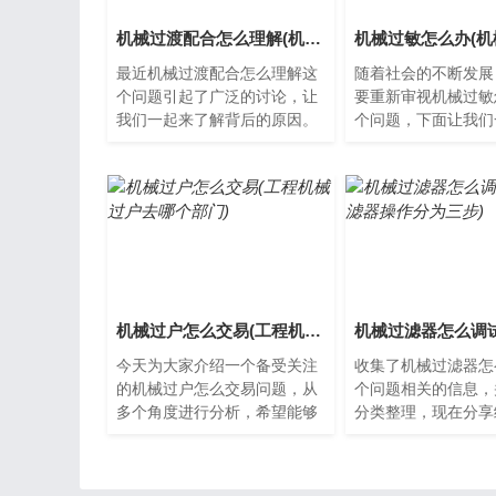
机械过渡配合怎么理解(机械过渡配合怎么理解的)
最近机械过渡配合怎么理解这
随着社会的不断发展
个问题引起了广泛的讨论，让
要重新审视机械过敏
我们一起来了解背后的原因。
个问题，下面让我们
什么是机械过渡配合机械过渡
解。什么是机械过敏
配合是指在两个不同的旋转
敏是一种典型的皮肤
装...
通...
机械过户怎么交易(工程机械过户去哪个部门)
今天为大家介绍一个备受关注
收集了机械过滤器怎
的机械过户怎么交易问题，从
个问题相关的信息，
多个角度进行分析，希望能够
分类整理，现在分享
为您提供帮助。 机械过户怎么
什么是机械过滤器?
交易？ 机械设备在生产或...
器是一种通过物理隔
式...