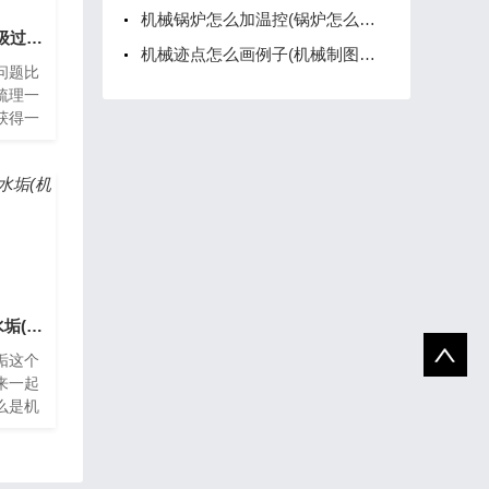
机械锅炉怎么加温控(锅炉怎么调温)
机械过山车怎么玩(超级过山车机关设计)
机械迹点怎么画例子(机械制图点划线怎么画)
问题比
梳理一
获得一
车怎么
激且
机械过滤器怎么清理水垢(机械过滤器安装图)
垢这个
来一起
么是机
是一种
备。