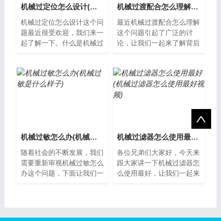
机械过定位怎么设计(机械定位精度可以达到多少)
机械过渡配合怎么理解(机械过渡配合怎么理解的)
机械过定位怎么设计这个问
最近机械过渡配合怎么理解
题最近很受欢迎，我们来一
这个问题引起了广泛的讨
起了解一下。什么是机械过
论，让我们一起来了解背后
定位机械过定位是指通过机
的原因。什么是机械过渡配
械手段将物体或工件精确地
合机械过渡配合是指在两个
放置在指定...
不同的旋转装...
机械过敏怎么办(机械过敏是什么样子)
机械过滤器怎么使用最好(机械过滤器怎么使用最好视频)
随着社会的不断发展，我们
各位兄弟们大家好，今天来
需要重新审视机械过敏怎么
跟大家讲一下机械过滤器怎
办这个问题，下面让我们一
么使用最好，让我们一起来
起来了解。什么是机械过
看看吧。机械过滤器的作用
敏？机械过敏是一种典型的
机械过滤器是一种常见的水
皮肤反应，通...
处理设备，...