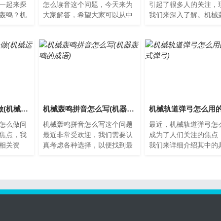
一起来探
怎么读音这个问题，今天来为
引起了很多人的关注，
轰鸣？机
大家解答，希望大家可以从中
我们来深入了解。机械
转时，发
获得一些新的知识。什么是机
箭怎么做？当我们谈论
的声
械轰鸣？机械轰鸣是指机器
轰击火箭时，我们通常
在...
在...
机械轨迹模型怎么做(机械运动轨迹设计)
机械轰鸣拼音怎么写(机器轰鸣的成语)
怎么做问
机械轰鸣拼音怎么写这个问题
最近，机械轨道弹弓怎
焦点，我
最近非常受欢迎，我们需要认
成为了人们关注的焦点
相关资
真考虑各种选择，以便找到最
我们来详细介绍其中的
助，下面
适合我们的方法。什么是机械
况，以便更好地理解其
。什么是
轰鸣机械轰鸣是指在机器运
用法。机械轨道弹弓是
转...
么？...