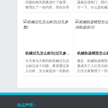
问题的相关因素进行了梳理，
题最近很热门，我们
整理出了一份内容，现在分享
讨一下。什么是机械
给大家。机械轰鸣拼音怎么
械轰鸣是指在机器运
读？机械轰鸣是我们在生活中
出的一种响亮且沉闷
经...
音。...
机械过孔怎么标注(过孔参数)
今天来为大家剖析机械过孔怎
最近，机械轨迹模型
么标注这个问题，希望通过深
题成为了人们关注的
入分析，为大家提供一些新的
们为大家整理了一些
思路。什么是机械过孔？机械
料，希望对您有所帮
过孔是通过机器设备将金属
让我们一起了解下吧
板...
机...
站点声明：