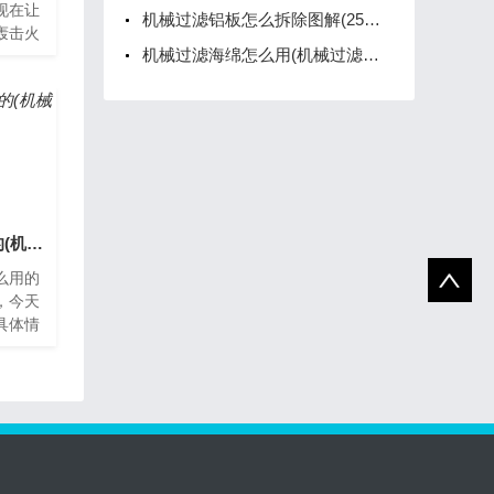
现在让
机械过滤铝板怎么拆除图解(25平方铜线一斤出多少铜)
轰击火
机械过滤海绵怎么用(机械过滤器操作)
到机械
是指
机械轨道弹弓怎么用的(机械式弹弓)
么用的
，今天
具体情
含义和
什