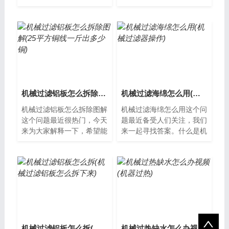
提供帮助，让我们一起了解
办？随着机械设备的使用越
下吧。机械过滤器介绍机械
来越普遍，机械过热也成为
过滤器是一...
了一种常见...
机械过滤铝板怎么拆除图解(25平方铜线一斤出多少铜)
机械过滤海绵怎么用(机械过滤器操作)
机械过滤铝板怎么拆除图解
机械过滤海绵怎么用这个问
这个问题最近很热门，今天
题最近备受人们关注，我们
来为大家解释一下，希望能
来一起寻找答案。什么是机
够为大家提供一些新的思
械过滤海绵？机械过滤海绵
路。机械过滤铝板怎么拆除
是一种用于水族箱和池塘的
图解机械过滤...
过滤器。它...
机械过滤铝板怎么拆(机械过滤铝板怎么拆下来)
机械过热缺水怎么办视频(机器过热)