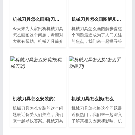
机械刀具怎么画图(刀具制图画法)
机械刀具怎么画图解步骤(刀具制图画法)
今天来为大家剖析机械刀具
机械刀具怎么画图解步骤这
怎么画图这个问题，希望对
个问题最近成为了人们关注
大家有帮助。机械刀具简介
的焦点，我们来一起探寻答
机械刀具是一种广泛使用于
案。机械刀具怎么画图解步
制造业的切削工具，主要用
骤机械制造行业是一个重要
于对金属、...
的领域，机...
机械刀具怎么安装的(机械刀架)
机械刀具怎么换(怎么手动换刀)
机械刀具怎么安装的这个问
机械刀具怎么换这个问题最
题最近备受人们关注，我们
近很热门，我们来一起深入
来一起寻找答案。机械刀具
了解其相关因素和影响。机
安装前的准备在进行机械刀
械刀具怎么换？机械刀具是
具的安装之前，首先需要做
工业生产中常用的工具，但