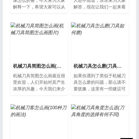
课怎么折叠，今天来为大家
人还不知道，冰冰来为大家
解释一下，希望大家可以从
解答，现在让我们一起来看
中获得一些新的知识。机械
看吧！什么是机械刀库？机
刀具授课怎么折叠机械刀具
械刀库是一种用于装载和更
是现代工业...
换刀具的设...
机械刀具简图怎么画(机械刀具简图怎么画图片)
机械刀具怎么磨(刀具如何磨)
机械刀具简图怎么画最近很
如果你遇到了类似于机械刀
受欢迎，人们开始对其产生
具怎么磨的问题，那么请不
浓厚的兴趣，今天我们来介
要犹豫，这里有一些建议可
绍一下这个问题。机械刀具
以帮助你解决这个问题。什
简图怎么画随着科技的不断
么是机械刀具磨削机械刀具
发展，机械...
磨削是指通...