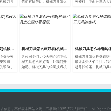
机械刀具
你们有所帮助。机械刀具怎么
关资料，下面分享给大
工业生产
画图解视频机械刀具在工业生
了解下吧。机械刀具的
使用过
产中起着至关重要的作用，
法机械刀具是现代制造
因...
不...
机械刀具怎么样安装(机械刀具怎么样安装好)
机械刀具怎么画好看(机械刀具怎么画好看视频)
个备受关
各位同学们，今天来介绍下机
机械刀具怎么样选购这
安装问
械刀具怎么画好看，让我们开
最近备受人们关注，我
供帮助，
始吧。机械刀具的绘画技巧机
起寻找答案。机械刀具
。机械刀
械刀具是机械加工中经常使用
南机械刀具是制造业中
在安装机
的重要工具之一，其形状复
少的工具之一，选择适
杂...
己...
不代表本网站立场，不承担任何经济和法律责任。 All Rights Rese