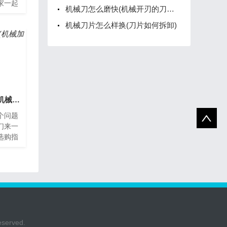
家一起
机械刀怎么磨快(机械开刃的刀怎么磨)
推广方
业中
机械刀片怎么样换(刀片如何拆卸)
机械刀具怎么样选购(机械加工刀具的选择)
个问题
们来一
选购指
不可缺
合自
rved.