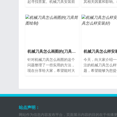
起寻找答案。机械刀具安装前
其相关因素和影响。
的准备在进行机械刀具的安装
怎么换？机械刀具是
之前，首先需要做好准备工
中常用的工具，但在
作...
程...
机械刀具怎么画图的(刀具简图绘制)
针对机械刀具怎么画图的这个
今天，向大家介绍一
问题整理了一些实用的方法，
注的机械刀具怎么样
现在分享给大家，希望能对大
题，希望能够为您提
家有所帮助。什么是机械刀具
让我们一起了解下吧
机械刀具是一种用于加工和
具安装前的准备工作
修...
械...
站点声明：
网站作为信息内容发布平台，页面展示内容的目的在于传播更多信息，