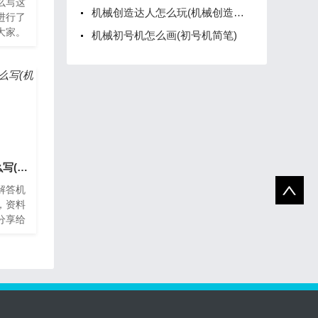
么写这
机械创造达人怎么玩(机械创造达人攻略)
进行了
大家。
机械初号机怎么画(初号机简笔)
械创业
业之
机械创业文案图片怎么写(机械行业创业)
解答机
，资料
分享给
械创业
业需