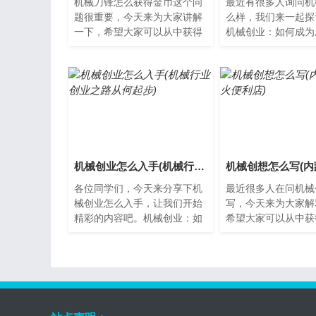
机械刀锋怎么获得金币这个问
最近有很多人询问机
题很重要，今天来为大家讲解
么样，我们来一起探
一下，希望大家可以从中获得
机械创业：如何成为
一些新的启示。什么是机械刀
业者？在当今社会，
锋？机械刀锋是一款多人在
的人选择了创业这一
线...
路。...
机械创业怎么入手(机械行业创业之路从何起步)
各位同学们，今天来分享下机
最近很多人在问机械
械创业怎么入手，让我们开始
写，今天来为大家解
精彩的内容吧。机械创业：如
希望大家可以从中获
何入手？机械创业是一个具有
的知识。什么是机械
挑战性的领域，但也是一个
创想是指基于机械技
充...
新...