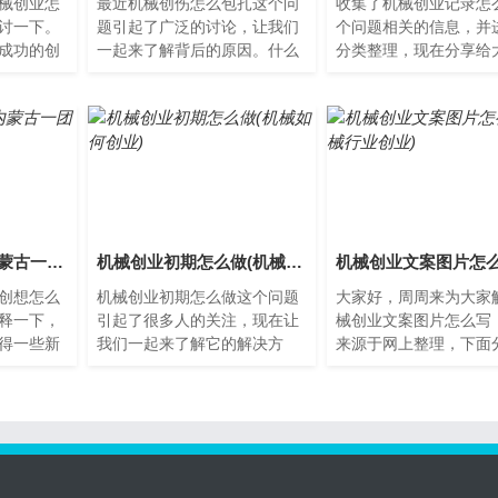
械创业怎
最近机械创伤怎么包扎这个问
收集了机械创业记录怎
讨一下。
题引起了广泛的讨论，让我们
个问题相关的信息，并
成功的创
一起来了解背后的原因。什么
分类整理，现在分享给
越来越多
是机械创伤？机械创伤是由于
机械创业记录怎么写机
条道
身体与物品的接触而导致的
是近年来非常火热的行
伤...
一...
机械创想怎么写(内蒙古一团火便利店)
机械创业初期怎么做(机械如何创业)
创想怎么
机械创业初期怎么做这个问题
大家好，周周来为大家
释一下，
引起了很多人的关注，现在让
械创业文案图片怎么写
得一些新
我们一起来了解它的解决方
来源于网上整理，下面
创想机械
案。机械创业初期的准备工作
大家一起了解下吧。机
术的创
在开始机械创业之前，需要进
文案图片怎么写机械创
行...
要...