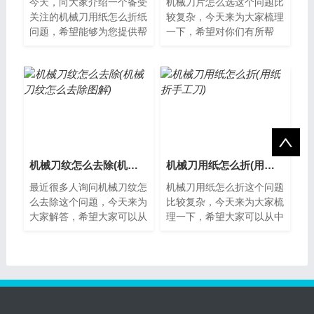
今天，向大家介绍一个备受
机械刀片怎么选这个问题比
关注的机械刀用纸怎么折纸
较复杂，今天来为大家梳理
问题，希望能够为您提供帮
一下，希望对你们有所帮
助，让我们一起了解下吧。
助。机械刀片的选择机械刀
什么是机械刀用纸折纸机械
片是现代工业生产中必不可
刀用纸折纸...
少的一种工具...
机械刀纹怎么去除(机械刀纹怎么去除图解)
机械刀用纸怎么折(用纸折手工刀)
最近很多人询问机械刀纹怎
机械刀用纸怎么折这个问题
么去除这个问题，今天来为
比较复杂，今天来为大家梳
大家解答，希望大家可以从
理一下，希望大家可以从中
中获得一些新的知识。什么
获得一些新的思路。机械刀
是机械刀纹？机械刀纹是指
用纸怎么折？在日常生活
在加工过程...
中，我们经常...