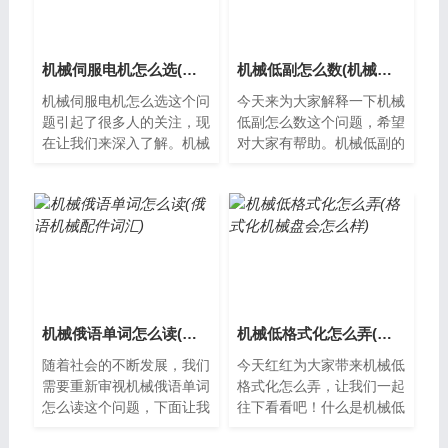
机械伺服电机怎么选(伺服电机选型的原则和注意事项)
机械低副怎么数(机械原理中低副和高副)
机械伺服电机怎么选这个问
今天来为大家解释一下机械
题引起了很多人的关注，现
低副怎么数这个问题，希望
在让我们来深入了解。机械
对大家有帮助。机械低副的
伺服电机怎么选？机械伺服
定义机械低副是一种传动装
电机是目前应用最广泛的一
置，一般由两个或多个齿轮
种伺服电机...
组成。它的...
机械俄语单词怎么读(俄语机械配件词汇)
机械低格式化怎么弄(格式化机械盘会怎么样)
随着社会的不断发展，我们
今天红红为大家带来机械低
需要重新审视机械俄语单词
格式化怎么弄，让我们一起
怎么读这个问题，下面让我
往下看看吧！什么是机械低
们一起来了解。机械俄语单
格式化机械低格式化是指将