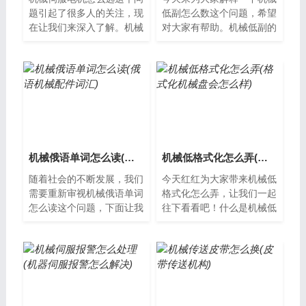
题引起了很多人的关注，现
低副怎么数这个问题，希望
在让我们来深入了解。机械
对大家有帮助。机械低副的
伺服电机怎么选？机械伺服
定义机械低副是一种传动装
电机是目前应用最广泛的一
置，一般由两个或多个齿轮
种伺服电机...
组成。它的...
机械俄语单词怎么读(俄语机械配件词汇)
机械低格式化怎么弄(格式化机械盘会怎么样)
随着社会的不断发展，我们
今天红红为大家带来机械低
需要重新审视机械俄语单词
格式化怎么弄，让我们一起
怎么读这个问题，下面让我
往下看看吧！什么是机械低
们一起来了解。机械俄语单
格式化机械低格式化是指将
词怎么读随着中国与俄罗斯
计算机硬盘上的所有数据完
之间的经贸...
全清除，恢...