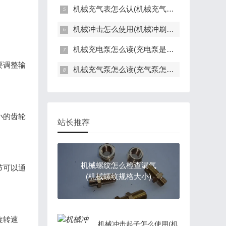
机械充气表怎么认(机械充气表怎么认正负极)
机械冲击怎么使用(机械冲刷是什么意思)
机械充电泵怎么读(充电泵是干什么的)
要调整输
机械充气泵怎么读(充气泵怎么念)
小的齿轮
站长推荐
机械螺纹怎么检查漏气
节可以通
(机械螺纹规格大小)
旋转速
机械冲击起子怎么使用(机