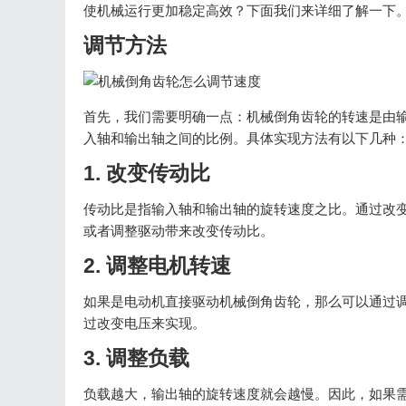
使机械运行更加稳定高效？下面我们来详细了解一下
调节方法
首先，我们需要明确一点：机械倒角齿轮的转速是由
入轴和输出轴之间的比例。具体实现方法有以下几种
1. 改变传动比
传动比是指输入轴和输出轴的旋转速度之比。通过改
或者调整驱动带来改变传动比。
2. 调整电机转速
如果是电动机直接驱动机械倒角齿轮，那么可以通过
过改变电压来实现。
3. 调整负载
负载越大，输出轴的旋转速度就会越慢。因此，如果