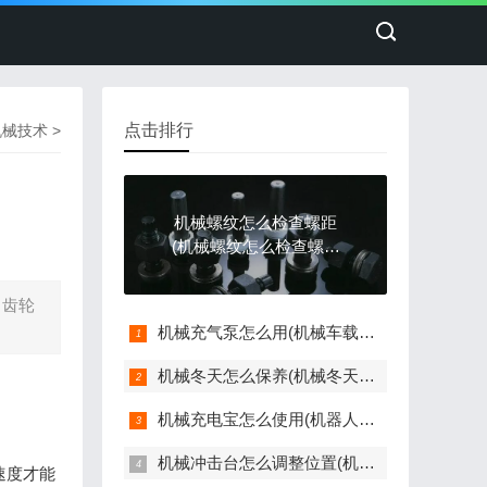
点击排行
机械技术
>
机械螺纹怎么检查螺距
(机械螺纹怎么检查螺距
是否正常)
角齿轮
机械充气泵怎么用(机械车载充气泵怎么读数)
机械冬天怎么保养(机械冬天怎么保养好)
机械充电宝怎么使用(机器人充电宝)
机械冲击台怎么调整位置(机械冲击参数)
速度才能