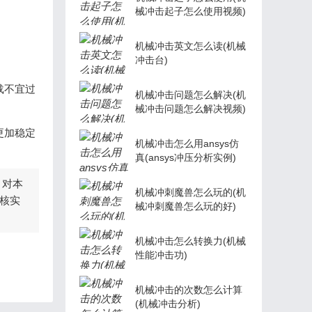
械冲击起子怎么使用视频)
机械冲击英文怎么读(机械
冲击台)
载不宜过
机械冲击问题怎么解决(机
械冲击问题怎么解决视频)
更加稳定
机械冲击怎么用ansys仿
真(ansys冲压分析实例)
，对本
机械冲刺魔兽怎么玩的(机
核实
械冲刺魔兽怎么玩的好)
机械冲击怎么转换力(机械
性能冲击功)
机械冲击的次数怎么计算
(机械冲击分析)