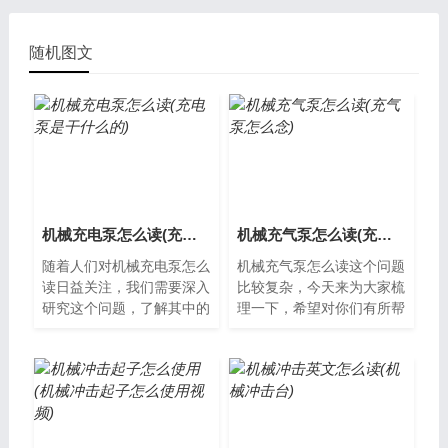
随机图文
机械充电泵怎么读(充电泵是干什么的)
机械充气泵怎么读(充气泵怎么念)
随着人们对机械充电泵怎么
机械充气泵怎么读这个问题
读日益关注，我们需要深入
比较复杂，今天来为大家梳
研究这个问题，了解其中的
理一下，希望对你们有所帮
各个方面。机械充电泵是什
助。什么是机械充气泵？机
么？机械充电泵是一种用于
械充气泵是一种通过人工或
给柴油机供...
机械操作，...