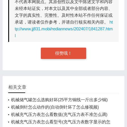
不代表本网观点。其原创性以及文中陈述文字和内容
未经本站证实，对本文以及其中全部或者部分内容、
文字的真实性、完整性、及时性本站不作任何保证或
承诺，请读者仅作参考，并请自行核实相关内容。
ht
tp://www.jj831.mobi/rediannews/202407/1841287.htm
l
很赞哦！
相关文章
机械储气罐怎么选购好坏(25平方铜线一斤出多少铜)
机械倒针怎么动作的(自动倒针坏了怎么修视频)
机械充气压力表怎么看数值(充气压力表不准怎么调)
机械充气压力表怎么看型号(充气压力表数字显示的怎