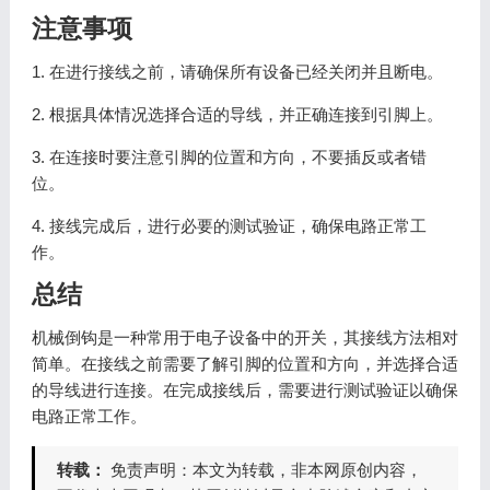
注意事项
1. 在进行接线之前，请确保所有设备已经关闭并且断电。
2. 根据具体情况选择合适的导线，并正确连接到引脚上。
3. 在连接时要注意引脚的位置和方向，不要插反或者错
位。
4. 接线完成后，进行必要的测试验证，确保电路正常工
作。
总结
机械倒钩是一种常用于电子设备中的开关，其接线方法相对
简单。在接线之前需要了解引脚的位置和方向，并选择合适
的导线进行连接。在完成接线后，需要进行测试验证以确保
电路正常工作。
转载：
免责声明：本文为转载，非本网原创内容，