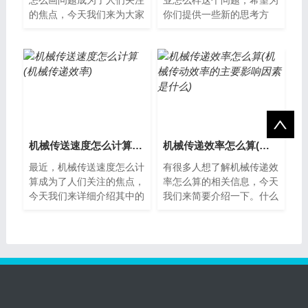
怎么画问题成为了人们关注
业怎么样这个问题，希望为
的焦点，今天我们来为大家
你们提供一些新的思考方
解释一下。什么是机械传送
式。机械俄语专业介绍机械
机械传送是指利用机械装置
俄语是一门结合机械工程和
将物体从一...
俄语的专业，...
机械传送速度怎么计算(机械传递效率)
机械传递效率怎么算(机械传动效率的主要影响因素是什么)
最近，机械传送速度怎么计
有很多人想了解机械传递效
算成为了人们关注的焦点，
率怎么算的相关信息，今天
今天我们来详细介绍其中的
我们来简要介绍一下。什么
具体情况，以便更好地理解
是机械传递效率？机械传递
其含义和用法。机械传送速
效率指的是机械传递能量时
度计算方法...
损失的能量...