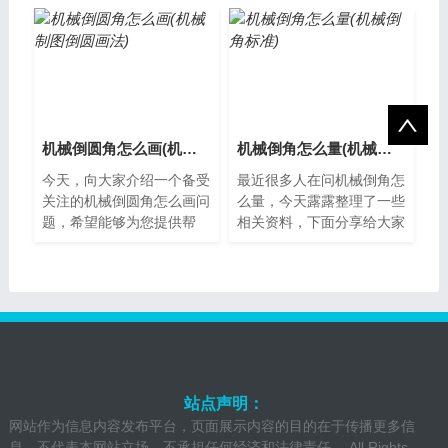
工件边缘进行加工，使其形
是一种通过机器对零件的边
成一个圆弧...
缘进行加工...
机械倒圆角怎么画(机械制图倒圆画法)
机械倒角怎么量(机械倒角标准)
今天，向大家介绍一个备受
最近很多人在问机械倒角怎
关注的机械倒圆角怎么画问
么量，今天露露整理了一些
题，希望能够为您提供帮
相关资料，下面分享给大家
助，让我们一起了解下吧。
一起了解下吧。什么是机械
什么是机械倒圆角？机械倒
倒角？机械倒角是一种通过
圆角是一种使...
机器对工件...
站点声明：
网站作为信息内容发布平台，页面展示内容的目的在于传播更多信
息，不代表本网站立场，不承担任何经济和法律责任。 All Rights