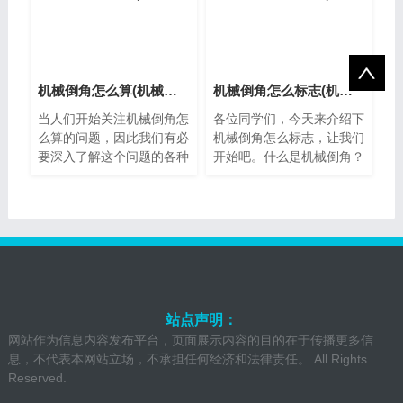
机械倒角怎么算(机械设计倒角的标注方法)
机械倒角怎么标志(机械加工倒角的各种标注)
当人们开始关注机械倒角怎
各位同学们，今天来介绍下
么算的问题，因此我们有必
机械倒角怎么标志，让我们
要深入了解这个问题的各种
开始吧。什么是机械倒角？
方面。什么是机械倒角？机
机械倒角是指使用机械设备
械倒角是一种通过使用机器
对工件进行边缘折角的加工
设备去除零...
过程。这种...
站点声明：
网站作为信息内容发布平台，页面展示内容的目的在于传播更多信
息，不代表本网站立场，不承担任何经济和法律责任。 All Rights
Reserved.