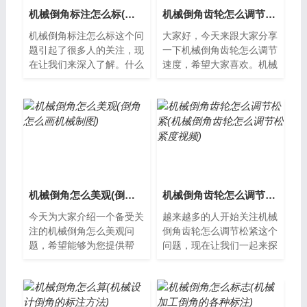
机械倒角标注怎么标(机械倒角标注怎么标出来)
机械倒角齿轮怎么调节速度(机械倒角齿轮怎么调节速度快)
机械倒角标注怎么标这个问
大家好，今天来跟大家分享
题引起了很多人的关注，现
一下机械倒角齿轮怎么调节
在让我们来深入了解。什么
速度，希望大家喜欢。机械
是机械倒角标注机械倒角标
倒角齿轮怎么调节速度机械
注是指在工程图纸中，对需
倒角齿轮是一种在工业生产
要进行倒角...
中广泛使用...
机械倒角怎么美观(倒角怎么画机械制图)
机械倒角齿轮怎么调节松紧(机械倒角齿轮怎么调节松紧度视频)
今天为大家介绍一个备受关
越来越多的人开始关注机械
注的机械倒角怎么美观问
倒角齿轮怎么调节松紧这个
题，希望能够为您提供帮
问题，现在让我们一起来探
助，以便更好地了解这个备
讨其解决方案。什么是机械
受关注的问题。什么是机械
倒角齿轮？机械倒角齿轮是
倒角？机械倒角...
一种用于传...