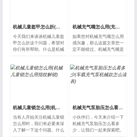
机械儿童盔甲怎么折(机械儿童盔甲怎么折的)
机械充气嘴怎么用(充气机的原理)
今天我们来谈谈机械儿童盔
如果您对机械充气嘴怎么用
甲怎么折这个问题，希望对
感兴趣，那么这篇文章您一
你们有所帮助。什么是机械
定不能错过。机械充气嘴是
儿童盔甲？机械儿童盔甲是
什么机械充气嘴是一种用于
一种玩具，可以让孩子们在
给轮胎、球类等充气的工
游戏中感受...
具。它通常由...
机械儿童锁怎么用(机械儿童锁怎么用指纹解锁)
机械充气泵胎压怎么看多少(车载充气泵机械款怎么读表)
当有人开始关注机械儿童锁
小伙伴们，今天来介绍一下
怎么用时，我们有必要来深
机械充气泵胎压怎么看多
入了解一下这个问题。什么
少，让我们一起来探索吧。
是机械儿童锁机械儿童锁是
什么是机械充气泵?机械充