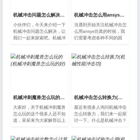
机械冲击问题怎么解决(机械冲击问题怎么解决视频)
机械冲击怎么用ansys仿真(ansys冲压分析实例)
小伙伴们，今天来介绍一下
当遇到开始关注机械冲击怎
机械冲击问题怎么解决，让
么用ansys仿真的时候，我
我们一起来探索吧。机械冲
们需要考虑各种不同的因
击问题的产生机械冲击在机
素，以便找到最好的解决方
器运转过程中时有发生。这
案。什么是机械冲击机械冲
种现象是由...
击是指在机械...
机械冲刺魔兽怎么玩的(机械冲刺魔兽怎么玩的好)
机械冲击怎么转换力(机械性能冲击功)
大家好，关于机械冲刺魔兽
最近有很多人询问机械冲击
怎么玩的这个很多人还不知
怎么转换力，我们来一起探
道，呆呆来为大家解答以上
讨一下。什么是机械冲击？
的问题，现在让我们一起来
机械冲击是指在机械运动过
了解。机械冲刺魔兽怎么
程中，由于各种原因导致瞬