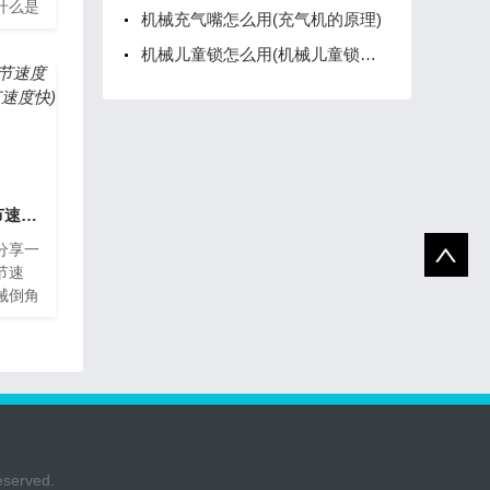
什么是
机械充气嘴怎么用(充气机的原理)
一种通
行加
机械儿童锁怎么用(机械儿童锁怎么用指纹解锁)
机械倒角齿轮怎么调节速度(机械倒角齿轮怎么调节速度快)
分享一
节速
械倒角
倒角齿
广泛使
rved.