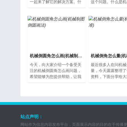
一起来了解它的解决方案。什
这个问题。什么是机
么是机械倒勾?机械倒勾指的
机械倒角是一种通过
是一种常用于电动车和自行
方法对工件进行倒角
车...
技...
机械倒圆角怎么画(机械制图倒圆画法)
今天，向大家介绍一个备受关
最近很多人在问机械
注的机械倒圆角怎么画问题，
量，今天露露整理了
希望能够为您提供帮助，让我
资料，下面分享给大
们一起了解下吧。什么是机械
解下吧。什么是机械
倒圆角？机械倒圆角是一种
械倒角是一种通过机
使...
件...
站点声明：
网站作为信息内容发布平台，页面展示内容的目的在于传播更多信息，