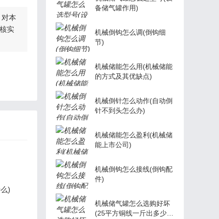
备储气罐作用)
，对本
核实
机械倒钩怎么调(倒钩细
节)
机械储能怎么用(机械储能
的方式及其优缺点)
机械倒针怎么动作(自动倒
针不到头怎么办)
机械储能怎么盈利(机械储
能上市公司)
机械倒钩怎么接线(倒钩配
件)
么)
机械储气罐怎么选购好坏
(25平方铜线一斤出多少