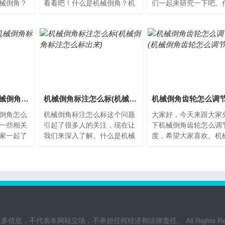
械倒角？
看看吧！什么是机械倒角？机
们一起来研究一下吧。
机器加工
械倒角是通过机器对工件边缘
机械倒角？机械倒角是
处理的
进行加工，使其形成一个圆
过机器对零件的边缘进
弧...
工...
机械倒角怎么量(机械倒角标准)
机械倒角标注怎么标(机械倒角标注怎么标出来)
倒角怎么
机械倒角标注怎么标这个问题
大家好，今天来跟大家
一些相关
引起了很多人的关注，现在让
下机械倒角齿轮怎么调
家一起了
我们来深入了解。什么是机械
度，希望大家喜欢。机
倒角？机
倒角标注机械倒角标注是指在
齿轮怎么调节速度机械
器对工
工程图纸中，对需要进行倒
轮是一种在工业生产中
角...
用...
不代表本网站立场，不承担任何经济和法律责任。 All Rights Rese