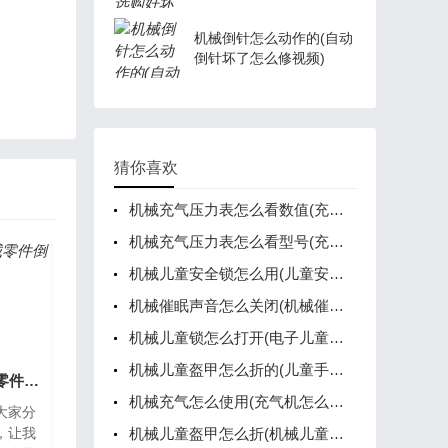
铜)
机械倒针怎么动作的(自动
倒针坏了怎么修视频)
猜你喜欢
机械充气压力表怎么看数值(充气压力表不准怎么调)
机械充气压力表怎么看型号(充气压力表数字显示的怎么用)
机械儿童安全锁怎么用(儿童安全锁在哪)
机械催眠声音怎么关闭(机械催眠声音怎么关闭的)
机械儿童锁怎么打开(电子儿童锁和机械儿童锁)
机械儿童盔甲怎么折的(儿童手工盔甲)
机械倒角怎么做(机械零件倒角的作用)
机械充气怎么使用(充气机怎么充气)
大家分
，让我
机械儿童盔甲怎么折(机械儿童盔甲怎么折的)