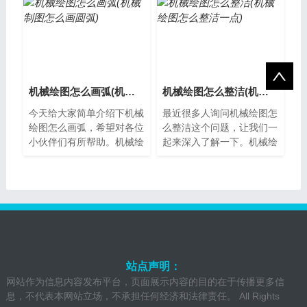
一些基本知...
技能，它可...
机械绘图怎么画弧(机械制图怎么画圆弧)
机械绘图怎么整洁(机械绘图怎么整洁一点)
今天给大家简单介绍下机械
最近很多人询问机械绘图怎
绘图怎么画弧，希望对各位
么整洁这个问题，让我们一
小伙伴们有所帮助。机械绘
起来深入了解一下。机械绘
图中的弧线在机械绘图中，
图的重要性机械绘图是制造
弧线是一种常见的曲线形
业中不可或缺的一部分，它
式。它可以用...
能够精确地...
站点声明：
网站作为信息内容发布平台，页面展示内容的目的在于传播更多信
息，不代表本网站立场，不承担任何经济和法律责任。 All Rights