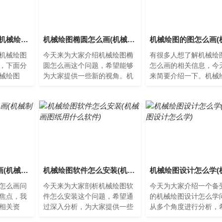
机械绘图槽怎么画(机械绘图槽怎么画的)
机械绘图椭圆怎么画(机械绘图椭圆怎么画视频)
机械绘图
今天来为大家介绍机械绘图椭
有很多人想了解机械绘
，下面分
圆怎么画这个问题，希望能够
怎么画的相关信息，今
械绘图
为大家提供一些新的视角。机
来简要介绍一下。机械
是在机械
械绘图椭圆怎么画在机械绘图
图怎么画机械绘图是机
件内部形
中，椭圆是一个基本的几何
过程中必不可少的一环
曲...
目...
机械绘图轴线怎么画(机械制图画轴)
机械绘图软件怎么安装(机械画图纸用什么软件)
怎么画问
今天来为大家剖析机械绘图软
今天为大家介绍一个备
焦点，我
件怎么安装这个问题，希望通
的机械绘图设计怎么学
相关资
过深入分析，为大家提供一些
从多个角度进行分析，
助，下面
新的思路。如何安装机械绘图
够为您提供帮助。机械