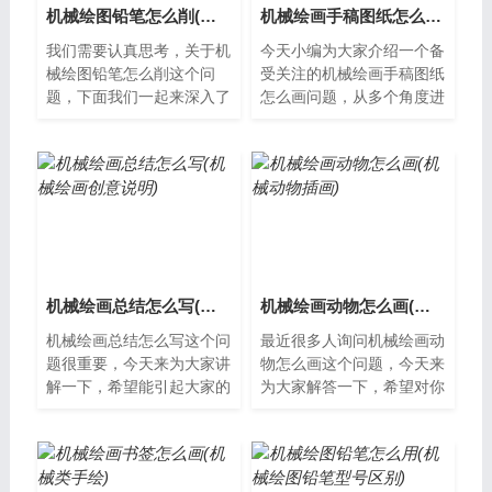
机械绘图铅笔怎么削(绘图铅笔削法)
机械绘画手稿图纸怎么画(机械绘画手稿图纸怎么画的)
我们需要认真思考，关于机
今天小编为大家介绍一个备
械绘图铅笔怎么削这个问
受关注的机械绘画手稿图纸
题，下面我们一起来深入了
怎么画问题，从多个角度进
解。机械绘图铅笔怎么削机
行分析，希望能够解决您的
械绘图铅笔是专门用于绘图
疑惑。什么是机械绘画手稿
的一种铅笔，...
图纸？机械...
机械绘画总结怎么写(机械绘画创意说明)
机械绘画动物怎么画(机械动物插画)
机械绘画总结怎么写这个问
最近很多人询问机械绘画动
题很重要，今天来为大家讲
物怎么画这个问题，今天来
解一下，希望能引起大家的
为大家解答一下，希望对你
重视。机械绘画总结机械绘
们有帮助。机械绘画动物怎
画是一种技术性非常高的绘
么画机械绘画动物是一种将
画方式。机...
传统的生物...