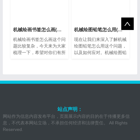
机械绘画书签怎么画(机械类手绘)
机械绘图铅笔怎么用(机械绘图铅笔型号区别)
机械绘画书签怎么画这个问
现在让我们来深入了解机械
题比较复杂，今天来为大家
绘图铅笔怎么用这个问题，
梳理一下，希望对你们有所
以及如何应对。机械绘图铅
帮助。机械绘画书签怎么画
笔怎么用机械绘图铅笔是一
机械绘画书签是一种非常独
种专业的绘图工具，广泛应
特的手工书...
用于建筑、...
站点声明：
网站作为信息内容发布平台，页面展示内容的目的在于传播更多信
息，不代表本网站立场，不承担任何经济和法律责任。 All Rights
Reserved.