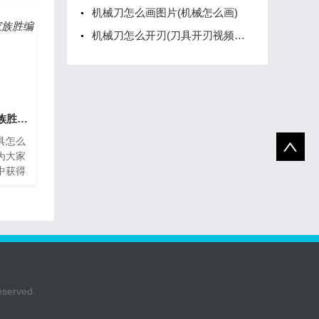
机械刀怎么画图片(机械怎么画)
于加
机械刀怎么开刃(刀具开刃视频教程)
机械刀具怎么卖掉(家族胜编樱花动漫)
具怎么
为大家
中获得
具怎么
加工
rved.