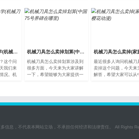
产中不可
流程机械刀具是现代工业生
刀具机械刀具是一种用
产...
工...
机械刀具开始怎么学(机械刀具开始怎么学的)
机械刀具怎么卖掉划算(中国75号界碑在哪里)
？这个问
机械刀具怎么卖掉划算涉及到
最近很多人询问机械刀
天我们来
很多方面，今天来为大家讲解
卖掉这个问题，今天来
情况。机
一下，希望能够为大家提供一
解答，希望大家可以从
具是用于
些新的知识。机械刀具怎么卖
一些新的知识。机械刀
料的切
掉划算机械刀具作为制造业
卖掉？机械刀具是用于
中...
金...
不代表本网站立场，不承担任何经济和法律责任。 All Rights Rese