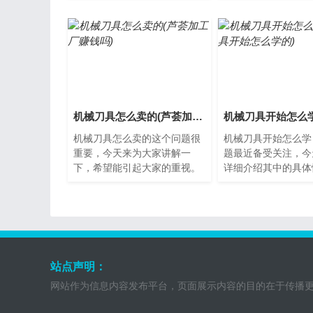
一起了解下吧。如何销售机
械刀具是现代工业生
械...
或...
机械刀具怎么卖的(芦荟加工厂赚钱吗)
机械刀具怎么卖的这个问题很
机械刀具开始怎么学
重要，今天来为大家讲解一
题最近备受关注，今
下，希望能引起大家的重视。
详细介绍其中的具体
机械刀具怎么卖机械刀具是现
械刀具是什么机械刀
代工业生产中不可或缺的一种
加工金属、塑料等材
工...
削...
站点声明：
网站作为信息内容发布平台，页面展示内容的目的在于传播更多信息，