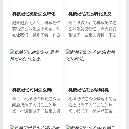
机械记忆英语怎么转化(机械记忆英语怎么转化为中文)
机械记忆怎么转化意义记忆(机械记忆与意义记忆的关系如何)
越来越多的人关注机械记忆
最近很多人在问机械记忆怎
英语怎么转化这个问题，现
么转化意义记忆，今天露露
在让我们一起来了解。什么
整理了一些相关资料，下面
是机械记忆？机械记忆是指
分享给大家一起了解下吧。
通过反复练习，形成的一种
机械记忆和意义记忆的区别
能够自动完...
机械记忆是...
机械记忆时间怎么调(机械记忆什么意思)
机械记忆怎么锻炼(机械记忆好处)
最近，机械记忆时间怎么调
机械记忆怎么锻炼这个问题
问题成为了人们关注的焦
最近成为了人们关注的焦
点，小编整理了一些相关资
点，我们来一起探寻答案。
料，并从多个角度进行分
什么是机械记忆？机械记
析，希望能够为您提供帮
忆，也叫运动记忆，是指人