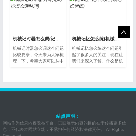
助。什么是机械记...
们在进行某项动...
机械记时器怎么调(记时器怎么调时间)
机械记忆怎么练(机械记忆训练)
机械记时器怎么调这个问题
机械记忆怎么练这个问题引
比较复杂，今天来为大家梳
起了很多人的关注，现在让
理一下，希望大家可以从中
我们来深入了解。什么是机
获得一些新的思路。什么是
械记忆？机械记忆是指通过
机械记时器？机械记时器是
重复练习来形成的自动化操
一种通过机...
作，无需经...
站点声明：
网站作为信息内容发布平台，页面展示内容的目的在于传播更多信
息，不代表本网站立场，不承担任何经济和法律责任。 All Rights
Reserved.